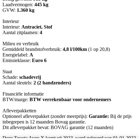
Laadvermogen:
445 kg
GVW:
1.360 kg
Interieur
Interieur:
Antraciet, Stof
Aantal zitplaatsen:
4
Milieu en verbruik
Gemiddeld brandstofverbruik:
4,8 l/100km
(1 op 20,8)
Energielabel:
A
Emissieklasse:
Euro 6
Staat
Schade:
schadevrij
Aantal sleutels:
2 (2 handzenders)
Financiële informatie
BTW/marge:
BTW verrekenbaar voor ondernemers
Afleverpakketten
Optioneel afleverpakket (zonder meerprijs):
Garantie:
Bij de prijs
inbegrepen is 12 maanden Bovag garantie.
Dit afleverpakket bevat: BOVAG garantie (12 maanden)
Deze Toyota Aygo X komt uit 2023, werd geleverd van 01-01-2022