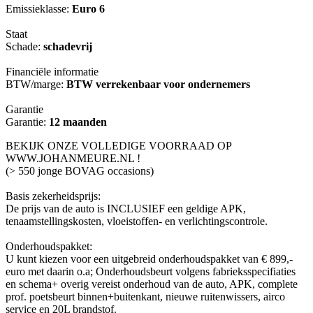
Emissieklasse:
Euro 6
Staat
Schade:
schadevrij
Financiële informatie
BTW/marge:
BTW verrekenbaar voor ondernemers
Garantie
Garantie:
12 maanden
BEKIJK ONZE VOLLEDIGE VOORRAAD OP
WWW.JOHANMEURE.NL !
(> 550 jonge BOVAG occasions)
Basis zekerheidsprijs:
De prijs van de auto is INCLUSIEF een geldige APK,
tenaamstellingskosten, vloeistoffen- en verlichtingscontrole.
Onderhoudspakket:
U kunt kiezen voor een uitgebreid onderhoudspakket van € 899,-
euro met daarin o.a; Onderhoudsbeurt volgens fabrieksspecifiaties
en schema+ overig vereist onderhoud van de auto, APK, complete
prof. poetsbeurt binnen+buitenkant, nieuwe ruitenwissers, airco
service en 20L brandstof.