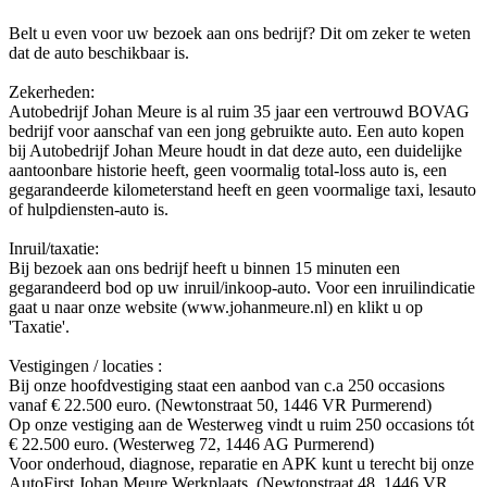
Belt u even voor uw bezoek aan ons bedrijf? Dit om zeker te weten
dat de auto beschikbaar is.
Zekerheden:
Autobedrijf Johan Meure is al ruim 35 jaar een vertrouwd BOVAG
bedrijf voor aanschaf van een jong gebruikte auto. Een auto kopen
bij Autobedrijf Johan Meure houdt in dat deze auto, een duidelijke
aantoonbare historie heeft, geen voormalig total-loss auto is, een
gegarandeerde kilometerstand heeft en geen voormalige taxi, lesauto
of hulpdiensten-auto is.
Inruil/taxatie:
Bij bezoek aan ons bedrijf heeft u binnen 15 minuten een
gegarandeerd bod op uw inruil/inkoop-auto. Voor een inruilindicatie
gaat u naar onze website (www.johanmeure.nl) en klikt u op
'Taxatie'.
Vestigingen / locaties :
Bij onze hoofdvestiging staat een aanbod van c.a 250 occasions
vanaf € 22.500 euro. (Newtonstraat 50, 1446 VR Purmerend)
Op onze vestiging aan de Westerweg vindt u ruim 250 occasions tót
€ 22.500 euro. (Westerweg 72, 1446 AG Purmerend)
Voor onderhoud, diagnose, reparatie en APK kunt u terecht bij onze
AutoFirst Johan Meure Werkplaats. (Newtonstraat 48, 1446 VR