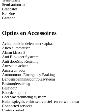
Transmissie
Semi-automaat
Brandstof
Benzine
Garantie
-
Opties en Accessoires
Achterbank in delen neerklapbaar
Airco automatisch
Alarm klasse 3
Anti Blokkeer Systeem
Anti doorSlip Regeling
Armsteun achter
Armsteun voor
Autonomous Emergency Braking
Bandenspanningscontrolesysteem
Bestuurdersairbag
Bluetooth
Boordcomputer
Bots waarschuwing systeem
Buitenspiegels elektrisch verstel- en verwarmbaar
Connected services
Cruise control