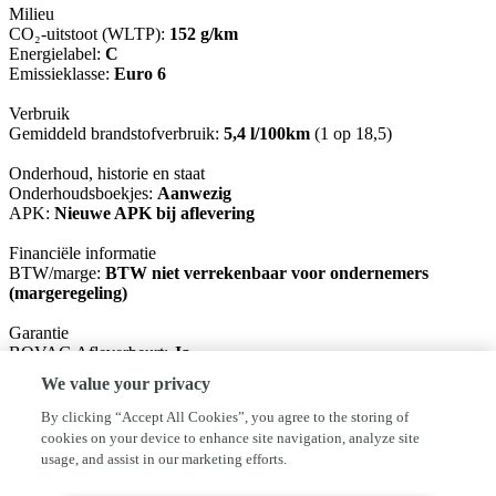
Milieu
CO₂-uitstoot (WLTP):
152 g/km
Energielabel:
C
Emissieklasse:
Euro 6
Verbruik
Gemiddeld brandstofverbruik:
5,4 l/100km
(1 op 18,5)
Onderhoud, historie en staat
Onderhoudsboekjes:
Aanwezig
APK:
Nieuwe APK bij aflevering
Financiële informatie
BTW/marge:
BTW niet verrekenbaar voor ondernemers
(margeregeling)
Garantie
BOVAG Afleverbeurt:
Ja
We value your privacy
Basis pakket: Nieuwe APK, vloeistoffen controle. (inbegrepen)
Rodam pakket: Nieuwe APK, servicebeurt, 1/2 tank brandstof en 6
By clicking “Accept All Cookies”, you agree to the storing of
maanden BOVAG garantie €395,-
cookies on your device to enhance site navigation, analyze site
usage, and assist in our marketing efforts.
Ondanks het feit dat iedere advertentie met zorg door ons wordt
samengesteld, is het altijd mogelijk dat deze licht afwijken.