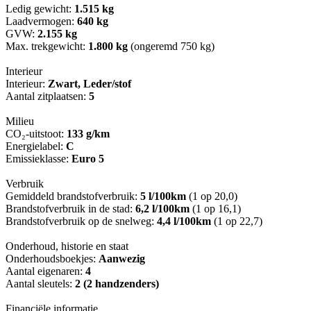
Ledig gewicht:
1.515 kg
Laadvermogen:
640 kg
GVW:
2.155 kg
Max. trekgewicht:
1.800 kg
(ongeremd 750 kg)
Interieur
Interieur:
Zwart, Leder/stof
Aantal zitplaatsen:
5
Milieu
CO₂-uitstoot:
133 g/km
Energielabel:
C
Emissieklasse:
Euro 5
Verbruik
Gemiddeld brandstofverbruik:
5 l/100km
(1 op 20,0)
Brandstofverbruik in de stad:
6,2 l/100km
(1 op 16,1)
Brandstofverbruik op de snelweg:
4,4 l/100km
(1 op 22,7)
Onderhoud, historie en staat
Onderhoudsboekjes:
Aanwezig
Aantal eigenaren:
4
Aantal sleutels:
2 (2 handzenders)
Financiële informatie