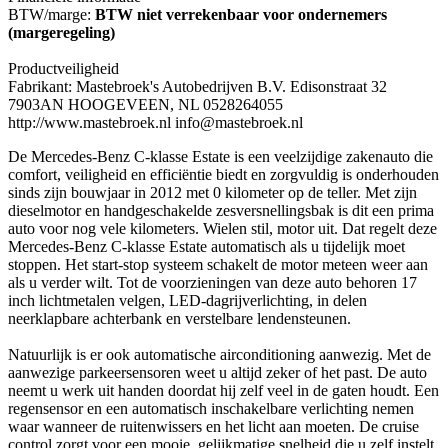
BTW/marge:
BTW niet verrekenbaar voor ondernemers
(margeregeling)
Productveiligheid
Fabrikant: Mastebroek's Autobedrijven B.V. Edisonstraat 32
7903AN HOOGEVEEN, NL 0528264055
http://www.mastebroek.nl info@mastebroek.nl
De Mercedes-Benz C-klasse Estate is een veelzijdige zakenauto die
comfort, veiligheid en efficiëntie biedt en zorgvuldig is onderhouden
sinds zijn bouwjaar in 2012 met 0 kilometer op de teller. Met zijn
dieselmotor en handgeschakelde zesversnellingsbak is dit een prima
auto voor nog vele kilometers. Wielen stil, motor uit. Dat regelt deze
Mercedes-Benz C-klasse Estate automatisch als u tijdelijk moet
stoppen. Het start-stop systeem schakelt de motor meteen weer aan
als u verder wilt. Tot de voorzieningen van deze auto behoren 17
inch lichtmetalen velgen, LED-dagrijverlichting, in delen
neerklapbare achterbank en verstelbare lendensteunen.
Natuurlijk is er ook automatische airconditioning aanwezig. Met de
aanwezige parkeersensoren weet u altijd zeker of het past. De auto
neemt u werk uit handen doordat hij zelf veel in de gaten houdt. Een
regensensor en een automatisch inschakelbare verlichting nemen
waar wanneer de ruitenwissers en het licht aan moeten. De cruise
control zorgt voor een mooie, gelijkmatige snelheid die u zelf instelt.