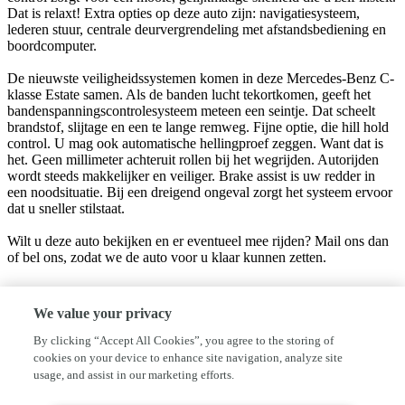
Dat is relaxt! Extra opties op deze auto zijn: navigatiesysteem,
lederen stuur, centrale deurvergrendeling met afstandsbediening en
boordcomputer.
De nieuwste veiligheidssystemen komen in deze Mercedes-Benz C-
klasse Estate samen. Als de banden lucht tekortkomen, geeft het
bandenspanningscontrolesysteem meteen een seintje. Dat scheelt
brandstof, slijtage en een te lange remweg. Fijne optie, die hill hold
control. U mag ook automatische hellingproef zeggen. Want dat is
het. Geen millimeter achteruit rollen bij het wegrijden. Autorijden
wordt steeds makkelijker en veiliger. Brake assist is uw redder in
een noodsituatie. Bij een dreigend ongeval zorgt het systeem ervoor
dat u sneller stilstaat.
Wilt u deze auto bekijken en er eventueel mee rijden? Mail ons dan
of bel ons, zodat we de auto voor u klaar kunnen zetten.
Bedrijfsinformatie
We value your privacy
Welkom bij Mastebroek's autobedrijven, met vestigingen in de
By clicking “Accept All Cookies”, you agree to the storing of
Krim, Hardenberg en Hoogeveen. Wij zijn specialist in het merk
cookies on your device to enhance site navigation, analyze site
Suzuki (Hoogeveen) en daarnaast specialist in Mitsubishi en
usage, and assist in our marketing efforts.
Hyundai. daarnaast hebben wij een groot aanbod occasions van alle
merken. wij willen u aanraden ons te bellen alvorens u ons bezoekt