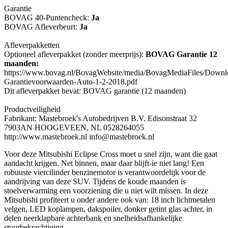
Garantie
BOVAG 40-Puntencheck:
Ja
BOVAG Afleverbeurt:
Ja
Afleverpakketten
Optioneel afleverpakket (zonder meerprijs):
BOVAG Garantie 12
maanden:
https://www.bovag.nl/BovagWebsite/media/BovagMediaFiles/Down
Garantievoorwaarden-Auto-1-2-2018.pdf
Dit afleverpakket bevat: BOVAG garantie (12 maanden)
Productveiligheid
Fabrikant: Mastebroek's Autobedrijven B.V. Edisonstraat 32
7903AN HOOGEVEEN, NL 0528264055
http://www.mastebroek.nl info@mastebroek.nl
Voor deze Mitsubishi Eclipse Cross moet u snel zijn, want die gaat
aandacht krijgen. Net binnen, maar daar blijft-ie niet lang! Een
robuuste viercilinder benzinemotor is verantwoordelijk voor de
aandrijving van deze SUV. Tijdens de koude maanden is
stoelverwarming een voorziening die u niet wilt missen. In deze
Mitsubishi profiteert u onder andere ook van: 18 inch lichtmetalen
velgen, LED koplampen, dakspoiler, donker getint glas achter, in
delen neerklapbare achterbank en snelheidsafhankelijke
stuurbekrachtiging.