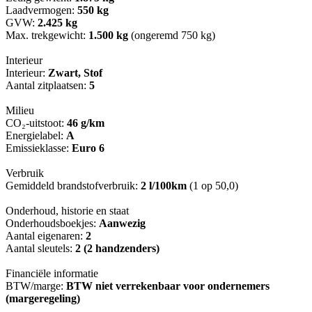
Laadvermogen:
550 kg
GVW:
2.425 kg
Max. trekgewicht:
1.500 kg
(ongeremd 750 kg)
Interieur
Interieur:
Zwart, Stof
Aantal zitplaatsen:
5
Milieu
CO₂-uitstoot:
46 g/km
Energielabel:
A
Emissieklasse:
Euro 6
Verbruik
Gemiddeld brandstofverbruik:
2 l/100km
(1 op 50,0)
Onderhoud, historie en staat
Onderhoudsboekjes:
Aanwezig
Aantal eigenaren:
2
Aantal sleutels:
2 (2 handzenders)
Financiële informatie
BTW/marge:
BTW niet verrekenbaar voor ondernemers
(margeregeling)