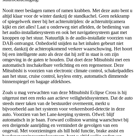
Nooit meer beslagen ramen of ramen krabben. Met deze auto bent u
altijd klaar voor de winter dankzij de standkachel. Geen nekkramp
of spiegelwerk meer bij het achteruitrijden: de achteruitrijcamera
kijkt en ziet alles! Laat u onderweg niet afleiden, de bediening van
het audio-installatiesysteem en ook het navigatiesysteem gaat met
knoppen op het stuur. Natuurlijk is de audio-installatie voorzien van
DAB-ontvangst. Onbedoeld snijden na het inhalen gebeurt niet
meer, dankzij de achteropkomend verkeer waarschuwing. Het hoort
bij een intelligente auto als deze dat hij zelf in staat is om zijn
omgeving in de gaten te houden. Dat doet deze Mitsubishi met een
automatisch inschakelbare verlichting en een regensensor. Deze
Mitsubishi is voorzien van electronic climate control, schakelpaddles
aan het stuur, cruise control, keyless entry, automatisch dimmende
binnenspiegel en bagage afdekhoes.
Zoals u mag verwachten van deze Mitsubishi Eclipse Cross is hij
uitgerust met een reeks aan actieve veiligheidssystemen. Dat de auto
steeds meer taken van de bestuurder overneemt, merkt u
bijvoorbeeld aan het systeem voor verkeersbord-detectie in deze
auto. Voorzien van het Lane-keeping systeem. Ofwel: blijf
automatisch in je baan. Forward collision warning waarschuwt bij
een dreigende aanrijding en vermindert de gevolgen van een
ongeval. Met voorzieningen als hill hold functie, brake assist en