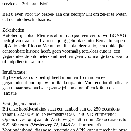
service en 20L brandstof.
Belt u even voor uw bezoek aan ons bedrijf? Dit om zeker te weten
dat de auto beschikbaar is.
Zekerheden:
Autobedrijf Johan Meure is al ruim 35 jaar een vertrouwd BOVAG
bedrijf voor aanschaf van een jong gebruikte auto. Een auto kopen
bij Autobedrijf Johan Meure houdt in dat deze auto, een duidelijke
aantoonbare historie heeft, geen voormalig total-loss auto is, een
gegarandeerde kilometerstand heeft en geen voormalige taxi, lesauto
of hulpdiensten-auto is.
Inruil/taxatie:
Bij bezoek aan ons bedrijf heeft u binnen 15 minuten een
gegarandeerd bod op uw inruil/inkoop-auto. Voor een inruilindicatie
gaat u naar onze website (www.johanmeure.nl) en klikt u op
'Taxatie'.
Vestigingen / locaties :
Bij onze hoofdvestiging staat een aanbod van c.a 250 occasions
vanaf € 22.500 euro. (Newtonstraat 50, 1446 VR Purmerend)
Op onze vestiging aan de Westerweg vindt u ruim 250 occasions tót
€ 22.500 euro. (Westerweg 72, 1446 AG Purmerend)
Voor onderhoud, diagnose, reparatie en APK kunt u terecht bij onze