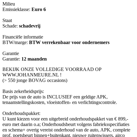
Milieu
Emissieklasse:
Euro 6
Staat
Schade:
schadevrij
Financiële informatie
BTW/marge:
BTW verrekenbaar voor ondernemers
Garantie
Garantie:
12 maanden
BEKIJK ONZE VOLLEDIGE VOORRAAD OP
WWW.JOHANMEURE.NL !
(> 550 jonge BOVAG occasions)
Basis zekerheidsprijs:
De prijs van de auto is INCLUSIEF een geldige APK,
tenaamstellingskosten, vloeistoffen- en verlichtingscontrole.
Onderhoudspakket:
U kunt kiezen voor een uitgebreid onderhoudspakket van € 899,-
euro met daarin o.a; Onderhoudsbeurt volgens fabrieksspecifiaties
en schema+ overig vereist onderhoud van de auto, APK, complete
prof. poetsbeurt binnen+buitenkant, nieuwe ruitenwissers, airco