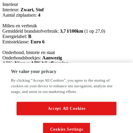
Interieur
Interieur:
Zwart, Stof
Aantal zitplaatsen:
4
Milieu en verbruik
Gemiddeld brandstofverbruik:
3,7 l/100km
(1 op 27,0)
Energielabel:
B
Emissieklasse:
Euro 6
Onderhoud, historie en staat
Onderhoudsboekjes:
Aanwezig
APK:
Nieuwe APK bij aflevering
Aantal sleutels:
2 (1 handzender)
We value your privacy
Financiële informatie
By clicking “Accept All Cookies”, you agree to the storing of
BTW/marge:
BTW verrekenbaar voor ondernemers
cookies on your device to enhance site navigation, analyze site
usage, and assist in our marketing efforts.
Auto Sijben Neerkant staat voor meer dan 50 jaar ervaring. Wij
hebben altijd een leuke voorraad in onze showroom staan. Wij
verwelkomen U graag in onze showroom tijdens de openingstijden ,
Accept All Cookies
op afspraak kunt U ook buiten onze openingstijden bij ons terecht .
U kunt ons bereiken op 077-4661706, u kunt ook eventueel een
whatsapp bericht sturen naar dit nummer . Standaard leveren wij de
auto af met een afleverbeurt en apk van een half jaar of langer.
Cookies Settings
Optiepakket : Kiest U voor een beurt + Apk + garantie dan rekenen