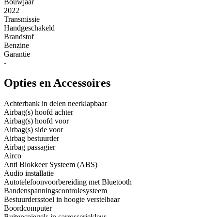
Bouwjaar
2022
Transmissie
Handgeschakeld
Brandstof
Benzine
Garantie
-
Opties en Accessoires
Achterbank in delen neerklapbaar
Airbag(s) hoofd achter
Airbag(s) hoofd voor
Airbag(s) side voor
Airbag bestuurder
Airbag passagier
Airco
Anti Blokkeer Systeem (ABS)
Audio installatie
Autotelefoonvoorbereiding met Bluetooth
Bandenspanningscontrolesysteem
Bestuurdersstoel in hoogte verstelbaar
Boordcomputer
Buitenspiegels in carrosseriekleur