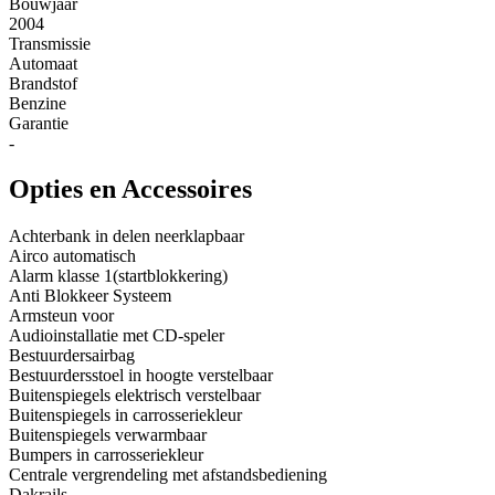
Bouwjaar
2004
Transmissie
Automaat
Brandstof
Benzine
Garantie
-
Opties en Accessoires
Achterbank in delen neerklapbaar
Airco automatisch
Alarm klasse 1(startblokkering)
Anti Blokkeer Systeem
Armsteun voor
Audioinstallatie met CD-speler
Bestuurdersairbag
Bestuurdersstoel in hoogte verstelbaar
Buitenspiegels elektrisch verstelbaar
Buitenspiegels in carrosseriekleur
Buitenspiegels verwarmbaar
Bumpers in carrosseriekleur
Centrale vergrendeling met afstandsbediening
Dakrails