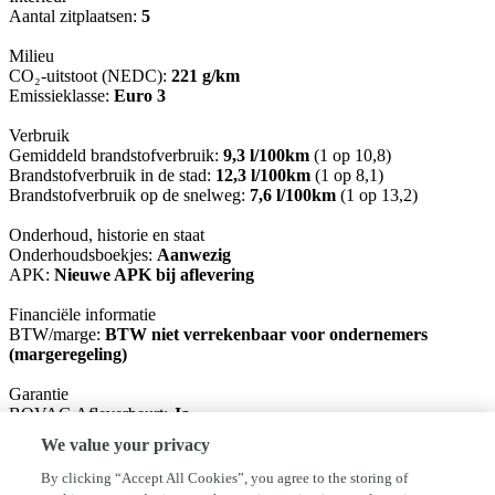
Aantal zitplaatsen:
5
Milieu
CO₂-uitstoot (NEDC):
221 g/km
Emissieklasse:
Euro 3
Verbruik
Gemiddeld brandstofverbruik:
9,3 l/100km
(1 op 10,8)
Brandstofverbruik in de stad:
12,3 l/100km
(1 op 8,1)
Brandstofverbruik op de snelweg:
7,6 l/100km
(1 op 13,2)
Onderhoud, historie en staat
Onderhoudsboekjes:
Aanwezig
APK:
Nieuwe APK bij aflevering
Financiële informatie
BTW/marge:
BTW niet verrekenbaar voor ondernemers
(margeregeling)
Garantie
BOVAG Afleverbeurt:
Ja
We value your privacy
Basis pakket: Nieuwe APK, vloeistoffen controle. (inbegrepen)
Rodam pakket: Nieuwe APK, servicebeurt, 1/2 tank brandstof en 3
By clicking “Accept All Cookies”, you agree to the storing of
maanden BOVAG garantie €249,-