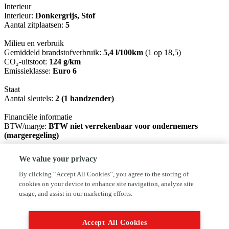
Interieur
Interieur:
Donkergrijs, Stof
Aantal zitplaatsen:
5
Milieu en verbruik
Gemiddeld brandstofverbruik:
5,4 l/100km
(1 op 18,5)
CO₂-uitstoot:
124 g/km
Emissieklasse:
Euro 6
Staat
Aantal sleutels:
2 (1 handzender)
Financiële informatie
BTW/marge:
BTW niet verrekenbaar voor ondernemers
(margeregeling)
Garantie
We value your privacy
BOVAG Afleverbeurt:
Ja
By clicking “Accept All Cookies”, you agree to the storing of
Afleverpakketten
cookies on your device to enhance site navigation, analyze site
Inbegrepen afleverpakket (à € 250): Afleverpakket (1)
usage, and assist in our marketing efforts.
Dit afleverpakket bevat: BOVAG garantie (12 maanden); BOVAG
Afleverbeurt
Accept All Cookies
U bent van harte welkom voor een overtuigende proefrit. Bel of