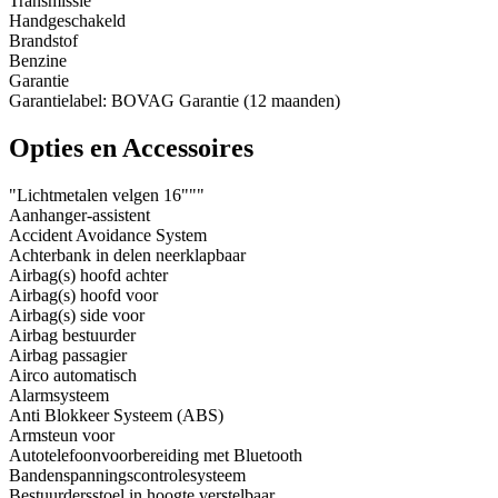
Transmissie
Handgeschakeld
Brandstof
Benzine
Garantie
Garantielabel: BOVAG Garantie (12 maanden)
Opties en Accessoires
"Lichtmetalen velgen 16"""
Aanhanger-assistent
Accident Avoidance System
Achterbank in delen neerklapbaar
Airbag(s) hoofd achter
Airbag(s) hoofd voor
Airbag(s) side voor
Airbag bestuurder
Airbag passagier
Airco automatisch
Alarmsysteem
Anti Blokkeer Systeem (ABS)
Armsteun voor
Autotelefoonvoorbereiding met Bluetooth
Bandenspanningscontrolesysteem
Bestuurdersstoel in hoogte verstelbaar