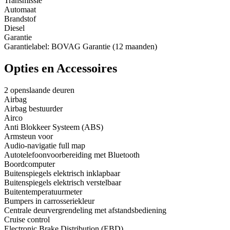
Transmissie
Automaat
Brandstof
Diesel
Garantie
Garantielabel: BOVAG Garantie (12 maanden)
Opties en Accessoires
2 openslaande deuren
Airbag
Airbag bestuurder
Airco
Anti Blokkeer Systeem (ABS)
Armsteun voor
Audio-navigatie full map
Autotelefoonvoorbereiding met Bluetooth
Boordcomputer
Buitenspiegels elektrisch inklapbaar
Buitenspiegels elektrisch verstelbaar
Buitentemperatuurmeter
Bumpers in carrosseriekleur
Centrale deurvergrendeling met afstandsbediening
Cruise control
Electronic Brake Distribution (EBD)