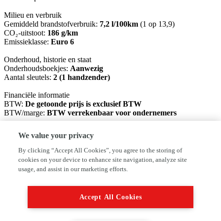
Milieu en verbruik
Gemiddeld brandstofverbruik:
7,2 l/100km
(1 op 13,9)
CO₂-uitstoot:
186 g/km
Emissieklasse:
Euro 6
Onderhoud, historie en staat
Onderhoudsboekjes:
Aanwezig
Aantal sleutels:
2 (1 handzender)
Financiële informatie
BTW:
De getoonde prijs is exclusief BTW
BTW/marge:
BTW verrekenbaar voor ondernemers
Garantie
We value your privacy
BOVAG Afleverbeurt:
Ja
By clicking “Accept All Cookies”, you agree to the storing of
Afleverpakketten
cookies on your device to enhance site navigation, analyze site
Inbegrepen afleverpakket (à € 250): Afleverpakket (1)
usage, and assist in our marketing efforts.
Dit afleverpakket bevat: BOVAG garantie (12 maanden); BOVAG
Afleverbeurt
Accept All Cookies
U bent van harte welkom voor een overtuigende proefrit. Bel of
mail altijd eerst voor een afspraak, zodat wij u kunnen verzekeren
dat de auto voor u klaar staat.