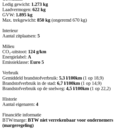
Ledig gewicht:
1.273 kg
Laadvermogen:
622 kg
GVW:
1.895 kg
Max. trekgewicht:
850 kg
(ongeremd 670 kg)
Interieur
Aantal zitplaatsen:
5
Milieu
CO₂-uitstoot:
124 g/km
Energielabel:
A
Emissieklasse:
Euro 5
Verbruik
Gemiddeld brandstofverbruik:
5,3 l/100km
(1 op 18,9)
Brandstofverbruik in de stad:
6,7 l/100km
(1 op 14,9)
Brandstofverbruik op de snelweg:
4,5 l/100km
(1 op 22,2)
Historie
Aantal eigenaren:
4
Financiële informatie
BTW/marge:
BTW niet verrekenbaar voor ondernemers
(margeregeling)