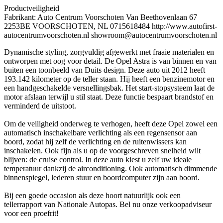
Productveiligheid
Fabrikant: Auto Centrum Voorschoten Van Beethovenlaan 67
2253BE VOORSCHOTEN, NL 0715618484 http://www.autofirst-
autocentrumvoorschoten.nl showroom@autocentrumvoorschoten.nl
Dynamische styling, zorgvuldig afgewerkt met fraaie materialen en
ontworpen met oog voor detail. De Opel Astra is van binnen en van
buiten een toonbeeld van Duits design. Deze auto uit 2012 heeft
193.142 kilometer op de teller staan. Hij heeft een benzinemotor en
een handgeschakelde versnellingsbak. Het start-stopsysteem laat de
motor afslaan terwijl u stil staat. Deze functie bespaart brandstof en
verminderd de uitstoot.
Om de veiligheid onderweg te verhogen, heeft deze Opel zowel een
automatisch inschakelbare verlichting als een regensensor aan
boord, zodat hij zelf de verlichting en de ruitenwissers kan
inschakelen. Ook fijn als u op de voorgeschreven snelheid wilt
blijven: de cruise control. In deze auto kiest u zelf uw ideale
temperatuur dankzij de airconditioning. Ook automatisch dimmende
binnenspiegel, lederen stuur en boordcomputer zijn aan boord.
Bij een goede occasion als deze hoort natuurlijk ook een
tellerrapport van Nationale Autopas. Bel nu onze verkoopadviseur
voor een proefrit!