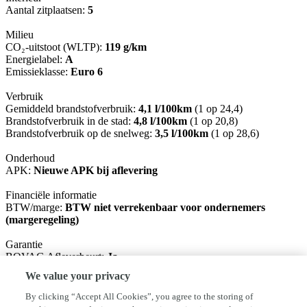
Aantal zitplaatsen:
5
Milieu
CO₂-uitstoot (WLTP):
119 g/km
Energielabel:
A
Emissieklasse:
Euro 6
Verbruik
Gemiddeld brandstofverbruik:
4,1 l/100km
(1 op 24,4)
Brandstofverbruik in de stad:
4,8 l/100km
(1 op 20,8)
Brandstofverbruik op de snelweg:
3,5 l/100km
(1 op 28,6)
Onderhoud
APK:
Nieuwe APK bij aflevering
Financiële informatie
BTW/marge:
BTW niet verrekenbaar voor ondernemers
(margeregeling)
Garantie
BOVAG Afleverbeurt:
Ja
We value your privacy
Basis pakket: Nieuwe APK, vloeistoffen controle. (inbegrepen)
Rodam pakket: Nieuwe APK, servicebeurt, 1/2 tank brandstof en 6
By clicking “Accept All Cookies”, you agree to the storing of
maanden BOVAG garantie €395,-