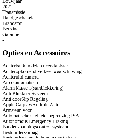
Bouwjaar
2021
Transmissie
Handgeschakeld
Brandstof
Benzine
Garantie
-
Opties en Accessoires
Achterbank in delen neerklapbaar
Achteropkomend verkeer waarschuwing
Achteruitrijcamera
Airco automatisch
Alarm klasse 1(startblokkering)
Anti Blokkeer Systeem
Anti doorSlip Regeling
Apple Carplay/Android Auto
Armsteun voor
Automatische snelheidsbegrenzing ISA
Autonomous Emergency Braking
Bandenspanningscontrolesysteem
Bestuurdersairbag
Bestuurdersstoel in hoogte verstelbaar