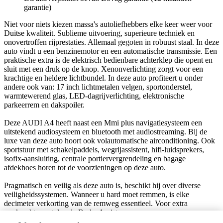
garantie)
Niet voor niets kiezen massa's autoliefhebbers elke keer weer voor
Duitse kwaliteit. Sublieme uitvoering, superieure techniek en
onovertroffen rijprestaties. Allemaal gegoten in robuust staal. In deze
auto vindt u een benzinemotor en een automatische transmissie. Een
praktische extra is de elektrisch bedienbare achterklep die opent en
sluit met een druk op de knop. Xenonverlichting zorgt voor een
krachtige en heldere lichtbundel. In deze auto profiteert u onder
andere ook van: 17 inch lichtmetalen velgen, sportonderstel,
warmtewerend glas, LED-dagrijverlichting, elektronische
parkeerrem en dakspoiler.
Deze AUDI A4 heeft naast een Mmi plus navigatiesysteem een
uitstekend audiosysteem en bluetooth met audiostreaming. Bij de
luxe van deze auto hoort ook volautomatische airconditioning. Ook
sportstuur met schakelpaddels, wegrijassistent, hifi-luidsprekers,
isofix-aansluiting, centrale portiervergrendeling en bagage
afdekhoes horen tot de voorzieningen op deze auto.
Pragmatisch en veilig als deze auto is, beschikt hij over diverse
veiligheidssystemen. Wanneer u hard moet remmen, is elke
decimeter verkorting van de remweg essentieel. Voor extra
remkracht zorgt dan de Brake Assist.