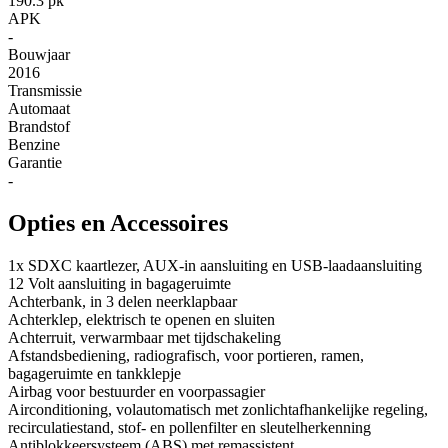
190.3 pk
APK
-
Bouwjaar
2016
Transmissie
Automaat
Brandstof
Benzine
Garantie
-
Opties en Accessoires
1x SDXC kaartlezer, AUX-in aansluiting en USB-laadaansluiting
12 Volt aansluiting in bagageruimte
Achterbank, in 3 delen neerklapbaar
Achterklep, elektrisch te openen en sluiten
Achterruit, verwarmbaar met tijdschakeling
Afstandsbediening, radiografisch, voor portieren, ramen,
bagageruimte en tankklepje
Airbag voor bestuurder en voorpassagier
Airconditioning, volautomatisch met zonlichtafhankelijke regeling,
recirculatiestand, stof- en pollenfilter en sleutelherkenning
Antiblokkeersysteem (ABS) met remassistent