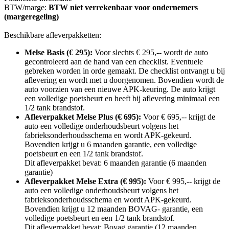
BTW/marge:
BTW niet verrekenbaar voor ondernemers
(margeregeling)
Beschikbare afleverpakketten:
Melse Basis (€ 295):
Voor slechts € 295,-- wordt de auto
gecontroleerd aan de hand van een checklist. Eventuele
gebreken worden in orde gemaakt. De checklist ontvangt u bij
aflevering en wordt met u doorgenomen. Bovendien wordt de
auto voorzien van een nieuwe APK-keuring. De auto krijgt
een volledige poetsbeurt en heeft bij aflevering minimaal een
1/2 tank brandstof.
Afleverpakket Melse Plus (€ 695):
Voor € 695,-- krijgt de
auto een volledige onderhoudsbeurt volgens het
fabrieksonderhoudsschema en wordt APK-gekeurd.
Bovendien krijgt u 6 maanden garantie, een volledige
poetsbeurt en een 1/2 tank brandstof.
Dit afleverpakket bevat: 6 maanden garantie (6 maanden
garantie)
Afleverpakket Melse Extra (€ 995):
Voor € 995,-- krijgt de
auto een volledige onderhoudsbeurt volgens het
fabrieksonderhoudsschema en wordt APK-gekeurd.
Bovendien krijgt u 12 maanden BOVAG- garantie, een
volledige poetsbeurt en een 1/2 tank brandstof.
Dit afleverpakket bevat: Bovag garantie (12 maanden