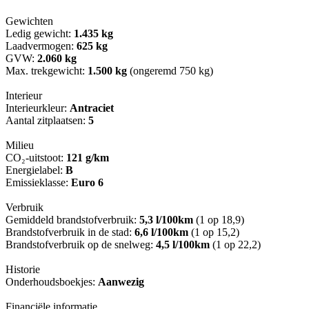
Gewichten
Ledig gewicht:
1.435 kg
Laadvermogen:
625 kg
GVW:
2.060 kg
Max. trekgewicht:
1.500 kg
(ongeremd 750 kg)
Interieur
Interieurkleur:
Antraciet
Aantal zitplaatsen:
5
Milieu
CO₂-uitstoot:
121 g/km
Energielabel:
B
Emissieklasse:
Euro 6
Verbruik
Gemiddeld brandstofverbruik:
5,3 l/100km
(1 op 18,9)
Brandstofverbruik in de stad:
6,6 l/100km
(1 op 15,2)
Brandstofverbruik op de snelweg:
4,5 l/100km
(1 op 22,2)
Historie
Onderhoudsboekjes:
Aanwezig
Financiële informatie