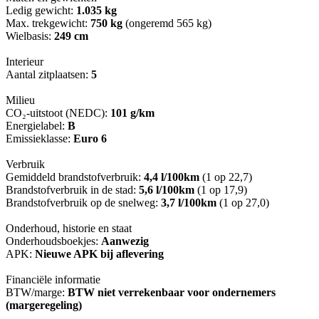
Ledig gewicht:
1.035 kg
Max. trekgewicht:
750 kg
(ongeremd 565 kg)
Wielbasis:
249 cm
Interieur
Aantal zitplaatsen:
5
Milieu
CO₂-uitstoot (NEDC):
101 g/km
Energielabel:
B
Emissieklasse:
Euro 6
Verbruik
Gemiddeld brandstofverbruik:
4,4 l/100km
(1 op 22,7)
Brandstofverbruik in de stad:
5,6 l/100km
(1 op 17,9)
Brandstofverbruik op de snelweg:
3,7 l/100km
(1 op 27,0)
Onderhoud, historie en staat
Onderhoudsboekjes:
Aanwezig
APK:
Nieuwe APK bij aflevering
Financiële informatie
BTW/marge:
BTW niet verrekenbaar voor ondernemers
(margeregeling)