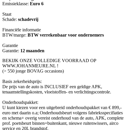
Emissieklasse:
Euro 6
Staat
Schade:
schadevrij
Financiële informatie
BTW/marge:
BTW verrekenbaar voor ondernemers
Garantie
Garantie:
12 maanden
BEKIJK ONZE VOLLEDIGE VOORRAAD OP
WWW.JOHANMEURE.NL !
(> 550 jonge BOVAG occasions)
Basis zekerheidsprijs:
De prijs van de auto is INCLUSIEF een geldige APK,
tenaamstellingskosten, vloeistoffen- en verlichtingscontrole.
Onderhoudspakket:
U kunt kiezen voor een uitgebreid onderhoudspakket van € 899,-
euro met daarin o.a; Onderhoudsbeurt volgens fabrieksspecifiaties
en schema+ overig vereist onderhoud van de auto, APK, complete
prof. poetsbeurt binnen+buitenkant, nieuwe ruitenwissers, airco
service en 20L brandstof.