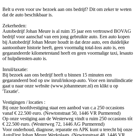
Belt u even voor uw bezoek aan ons bedrijf? Dit om zeker te weten
dat de auto beschikbaar is.
Zekerheden:
Autobedrijf Johan Meure is al ruim 35 jaar een vertrouwd BOVAG
bedrijf voor aanschaf van een jong gebruikte auto. Een auto kopen
bij Autobedrijf Johan Meure houdt in dat deze auto, een duidelijke
aantoonbare historie heeft, geen voormalig total-loss auto is, een
gegarandeerde kilometerstand heeft en geen voormalige taxi, lesauto
of hulpdiensten-auto is.
Inruil/taxatie:
Bij bezoek aan ons bedrijf heeft u binnen 15 minuten een
gegarandeerd bod op uw inruil/inkoop-auto. Voor een inruilindicatie
gaat u naar onze website (www.johanmeure.nl) en klikt u op
'Taxatie'.
Vestigingen / locaties :
Bij onze hoofdvestiging staat een aanbod van c.a 250 occasions
vanaf € 22.500 euro. (Newtonstraat 50, 1446 VR Purmerend)
Op onze vestiging aan de Westerweg vindt u ruim 250 occasions tót
€ 22.500 euro. (Westerweg 72, 1446 AG Purmerend)
Voor onderhoud, diagnose, reparatie en APK kunt u terecht bij onze
AutoFirst Johan Meure Werkplaats. (Newtonstraat 48, 1446 VR