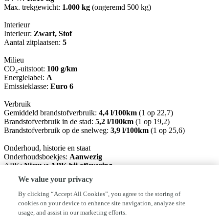
Max. trekgewicht:
1.000 kg
(ongeremd 500 kg)
Interieur
Interieur:
Zwart, Stof
Aantal zitplaatsen:
5
Milieu
CO₂-uitstoot:
100 g/km
Energielabel:
A
Emissieklasse:
Euro 6
Verbruik
Gemiddeld brandstofverbruik:
4,4 l/100km
(1 op 22,7)
Brandstofverbruik in de stad:
5,2 l/100km
(1 op 19,2)
Brandstofverbruik op de snelweg:
3,9 l/100km
(1 op 25,6)
Onderhoud, historie en staat
Onderhoudsboekjes:
Aanwezig
APK:
Nieuwe APK bij aflevering
Aantal sleutels:
2 (2 handzenders)
We value your privacy
Financiële informatie
By clicking “Accept All Cookies”, you agree to the storing of
BTW/marge:
BTW verrekenbaar voor ondernemers
cookies on your device to enhance site navigation, analyze site
usage, and assist in our marketing efforts.
Auto Sijben Neerkant staat voor meer dan 50 jaar ervaring. Wij