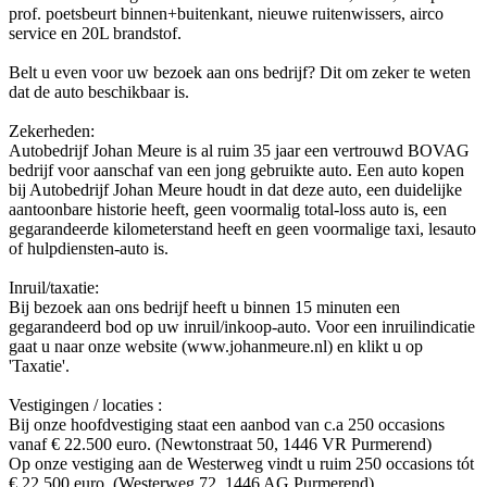
prof. poetsbeurt binnen+buitenkant, nieuwe ruitenwissers, airco
service en 20L brandstof.
Belt u even voor uw bezoek aan ons bedrijf? Dit om zeker te weten
dat de auto beschikbaar is.
Zekerheden:
Autobedrijf Johan Meure is al ruim 35 jaar een vertrouwd BOVAG
bedrijf voor aanschaf van een jong gebruikte auto. Een auto kopen
bij Autobedrijf Johan Meure houdt in dat deze auto, een duidelijke
aantoonbare historie heeft, geen voormalig total-loss auto is, een
gegarandeerde kilometerstand heeft en geen voormalige taxi, lesauto
of hulpdiensten-auto is.
Inruil/taxatie:
Bij bezoek aan ons bedrijf heeft u binnen 15 minuten een
gegarandeerd bod op uw inruil/inkoop-auto. Voor een inruilindicatie
gaat u naar onze website (www.johanmeure.nl) en klikt u op
'Taxatie'.
Vestigingen / locaties :
Bij onze hoofdvestiging staat een aanbod van c.a 250 occasions
vanaf € 22.500 euro. (Newtonstraat 50, 1446 VR Purmerend)
Op onze vestiging aan de Westerweg vindt u ruim 250 occasions tót
€ 22.500 euro. (Westerweg 72, 1446 AG Purmerend)