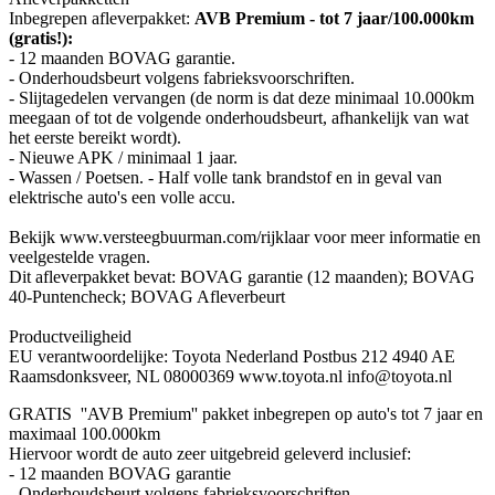
Inbegrepen afleverpakket:
AVB Premium - tot 7 jaar/100.000km
(gratis!):
- 12 maanden BOVAG garantie.
- Onderhoudsbeurt volgens fabrieksvoorschriften.
- Slijtagedelen vervangen (de norm is dat deze minimaal 10.000km
meegaan of tot de volgende onderhoudsbeurt, afhankelijk van wat
het eerste bereikt wordt).
- Nieuwe APK / minimaal 1 jaar.
- Wassen / Poetsen. - Half volle tank brandstof en in geval van
elektrische auto's een volle accu.
Bekijk www.versteegbuurman.com/rijklaar voor meer informatie en
veelgestelde vragen.
Dit afleverpakket bevat: BOVAG garantie (12 maanden); BOVAG
40-Puntencheck; BOVAG Afleverbeurt
Productveiligheid
EU verantwoordelijke: Toyota Nederland Postbus 212 4940 AE
Raamsdonksveer, NL 08000369 www.toyota.nl info@toyota.nl
GRATIS ''AVB Premium'' pakket inbegrepen op auto's tot 7 jaar en
maximaal 100.000km
Hiervoor wordt de auto zeer uitgebreid geleverd inclusief:
- 12 maanden BOVAG garantie
- Onderhoudsbeurt volgens fabrieksvoorschriften.