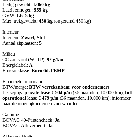
Ledig gewicht:
1.060 kg
Laadvermogen:
555 kg
GVW:
1.615 kg
Max. trekgewicht:
450 kg
(ongeremd 450 kg)
Interieur
Interieur:
Zwart, Stof
Aantal zitplaatsen:
5
Milieu
CO₂-uitstoot (WLTP):
92 g/km
Energielabel:
A
Emissieklasse:
Euro 6d-TEMP
Financiële informatie
BTW/marge:
BTW verrekenbaar voor ondernemers
Leaseprijs:
private lease € 504 p/m
(36 maanden, 10.000 km);
full
operational lease € 479 p/m
(36 maanden, 10.000 km); informeer
naar de mogelijkheden en voorwaarden
Garantie
BOVAG 40-Puntencheck:
Ja
BOVAG Afleverbeurt:
Ja
Afleverpakketten