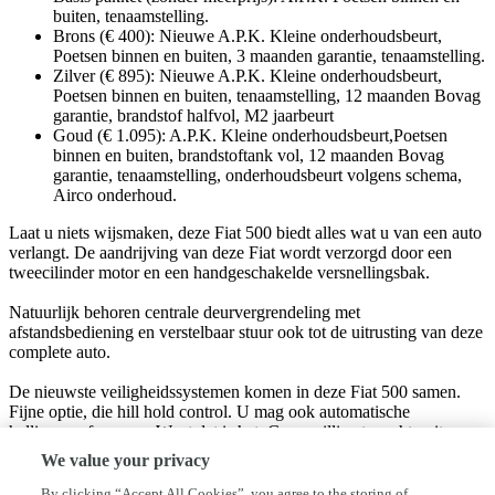
buiten, tenaamstelling.
Brons (€ 400): Nieuwe A.P.K. Kleine onderhoudsbeurt,
Poetsen binnen en buiten, 3 maanden garantie, tenaamstelling.
Zilver (€ 895): Nieuwe A.P.K. Kleine onderhoudsbeurt,
Poetsen binnen en buiten, tenaamstelling, 12 maanden Bovag
garantie, brandstof halfvol, M2 jaarbeurt
Goud (€ 1.095): A.P.K. Kleine onderhoudsbeurt,Poetsen
binnen en buiten, brandstoftank vol, 12 maanden Bovag
garantie, tenaamstelling, onderhoudsbeurt volgens schema,
Airco onderhoud.
Laat u niets wijsmaken, deze Fiat 500 biedt alles wat u van een auto
verlangt. De aandrijving van deze Fiat wordt verzorgd door een
tweecilinder motor en een handgeschakelde versnellingsbak.
Natuurlijk behoren centrale deurvergrendeling met
afstandsbediening en verstelbaar stuur ook tot de uitrusting van deze
complete auto.
De nieuwste veiligheidssystemen komen in deze Fiat 500 samen.
Fijne optie, die hill hold control. U mag ook automatische
hellingproef zeggen. Want dat is het. Geen millimeter achteruit
rollen bij het wegrijden. Autorijden wordt steeds makkelijker en
We value your privacy
veiliger.
By clicking “Accept All Cookies”, you agree to the storing of