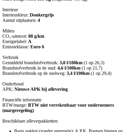
Interieur
Interieurkleur:
Donkergrijs
Aantal zitplaatsen:
4
Milieu
CO₂-uitstoot:
88 g/km
Energielabel:
A
Emissieklasse:
Euro 6
Verbruik
Gemiddeld brandstofverbruik:
3,8 l/100km
(1 op 26,3)
Brandstofverbruik in de stad:
4,6 l/100km
(1 op 21,7)
Brandstofverbruik op de snelweg:
3,4 l/100km
(1 op 29,4)
Onderhoud
APK:
Nieuwe APK bij aflevering
Financiële informatie
BTW/marge:
BTW niet verrekenbaar voor ondernemers
(margeregeling)
Beschikbare afleverpakketten:
Basis pakket (zonder meerprijs): A.P.K. Poetsen binnen en