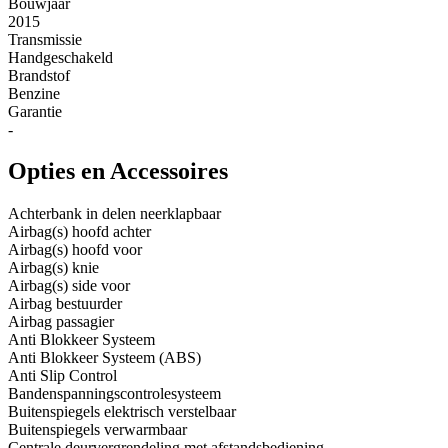
Bouwjaar
2015
Transmissie
Handgeschakeld
Brandstof
Benzine
Garantie
-
Opties en Accessoires
Achterbank in delen neerklapbaar
Airbag(s) hoofd achter
Airbag(s) hoofd voor
Airbag(s) knie
Airbag(s) side voor
Airbag bestuurder
Airbag passagier
Anti Blokkeer Systeem
Anti Blokkeer Systeem (ABS)
Anti Slip Control
Bandenspanningscontrolesysteem
Buitenspiegels elektrisch verstelbaar
Buitenspiegels verwarmbaar
Centrale deurvergrendeling met afstandsbediening