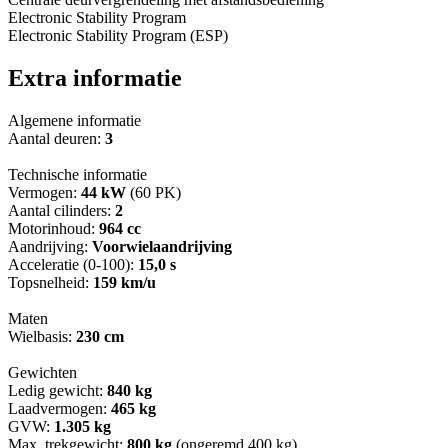
Electronic Stability Program
Electronic Stability Program (ESP)
Extra informatie
Algemene informatie
Aantal deuren:
3
Technische informatie
Vermogen:
44 kW
(60 PK)
Aantal cilinders:
2
Motorinhoud:
964 cc
Aandrijving:
Voorwielaandrijving
Acceleratie (0-100):
15,0 s
Topsnelheid:
159 km/u
Maten
Wielbasis:
230 cm
Gewichten
Ledig gewicht:
840 kg
Laadvermogen:
465 kg
GVW:
1.305 kg
Max. trekgewicht:
800 kg
(ongeremd 400 kg)