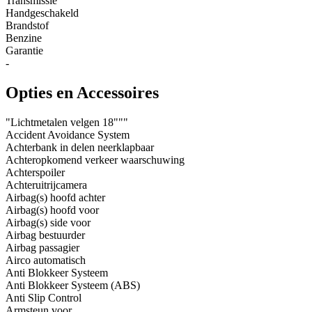
Transmissie
Handgeschakeld
Brandstof
Benzine
Garantie
-
Opties en Accessoires
"Lichtmetalen velgen 18"""
Accident Avoidance System
Achterbank in delen neerklapbaar
Achteropkomend verkeer waarschuwing
Achterspoiler
Achteruitrijcamera
Airbag(s) hoofd achter
Airbag(s) hoofd voor
Airbag(s) side voor
Airbag bestuurder
Airbag passagier
Airco automatisch
Anti Blokkeer Systeem
Anti Blokkeer Systeem (ABS)
Anti Slip Control
Armsteun voor