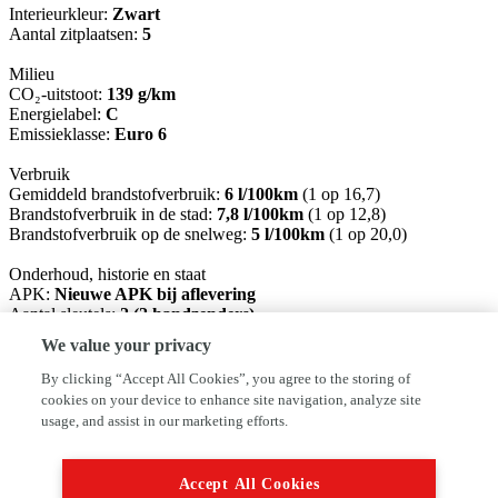
Interieurkleur:
Zwart
Aantal zitplaatsen:
5
Milieu
CO₂-uitstoot:
139 g/km
Energielabel:
C
Emissieklasse:
Euro 6
Verbruik
Gemiddeld brandstofverbruik:
6 l/100km
(1 op 16,7)
Brandstofverbruik in de stad:
7,8 l/100km
(1 op 12,8)
Brandstofverbruik op de snelweg:
5 l/100km
(1 op 20,0)
Onderhoud, historie en staat
APK:
Nieuwe APK bij aflevering
Aantal sleutels:
2 (2 handzenders)
We value your privacy
Financiële informatie
BTW/marge:
BTW niet verrekenbaar voor ondernemers
By clicking “Accept All Cookies”, you agree to the storing of
(margeregeling)
cookies on your device to enhance site navigation, analyze site
usage, and assist in our marketing efforts.
Auto Sijben Neerkant staat voor meer dan 50 jaar ervaring. Wij
hebben altijd een leuke voorraad in onze showroom staan. Wij
verwelkomen U graag in onze showroom tijdens de openingstijden ,
Accept All Cookies
op afspraak kunt U ook buiten onze openingstijden bij ons terecht .