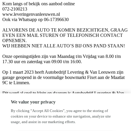
Kom langs of bekijk ons aanbod online
072-2100213
www.leveringenvanleeuwen.nl
Ook via Whatsapp op 06-17396630
ALVORENS DE AUTO TE KOMEN BEZICHTIGEN, GRAAG
EVEN EEN MAIL STUREN OF TELEFONISCH CONTACT
OPNEMEN.
WIJ HEBBEN NIET ALLE AUTO’S BIJ ONS PAND STAAN!
Onze openingstijden zijn van Maandag t/m Vrijdag van 8.00 t/m
17.30 uur en zaterdag van 09:00 t/m 16:00.
Op 1 maart 2023 heeft Autobedrijf Levering & Van Leeuwen zijn
garage geopend in de voormalige bouwmarkt Fixet aan de Maatlat
9C te Limmen.
Dit werd al snel te klein en daarom is Autobedrijf Levering & Van
Leeuwen op 26 augustus 2024 verhuisd naar een groter pand op een
We value your privacy
goed bereikbare plek: Rijksweg 50 in Limmen. Eigenaren Koen van
Leeuwen en Jeroen Levering heten u van harte welkom in ons
By clicking “Accept All Cookies”, you agree to the storing of
nieuw én hypermodern mobiliteitscentrum.
cookies on your device to enhance site navigation, analyze site
usage, and assist in our marketing efforts.
Het kenmerk van onze allround vakgarage is de laagdrempelige
“Walk In Formule”. Wij als ervaren garagisten weten uit ervaring