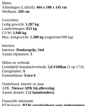
Maten
Afmetingen (LxBxH):
464 x 180 x 145 cm
Wielbasis:
269 cm
Gewichten
Ledig gewicht:
1.287 kg
Laadvermogen:
653 kg
GVW:
1.940 kg
Max. trekgewicht:
1.300 kg
(ongeremd 690 kg)
Interieur
Interieur:
Donkergrijs, Stof
Aantal zitplaatsen:
5
Milieu en verbruik
Gemiddeld brandstofverbruik:
5,6 l/100km
(1 op 17,9)
Energielabel:
A
Emissieklasse:
Euro 6
Onderhoud, historie en staat
APK:
Nieuwe APK bij aflevering
Aantal sleutels:
2 (2 handzenders)
Financiële informatie
BTW/marge:
BTW verrekenbaar voor ondernemers