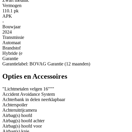
Zwart metallic
Vermogen
110.1 pk
APK
-
Bouwjaar
2024
Transmissie
Automaat
Brandstof
Hybride (e
Garantie
Garantielabel: BOVAG Garantie (12 maanden)
Opties en Accessoires
"Lichtmetalen velgen 16"""
Accident Avoidance System
Achterbank in delen neerklapbaar
Achterspoiler
Achteruitrijcamera
Airbag(s) hoofd
Airbag(s) hoofd achter
Airbag(s) hoofd voor
Airbag(s) knie