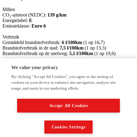
Milieu
CO₂-uitstoot (NEDC):
139 g/km
Energielabel:
E
Emissieklasse:
Euro 6
Verbruik
Gemiddeld brandstofverbruik:
6 l/100km
(1 op 16,7)
Brandstofverbruik in de stad:
7,5 l/100km
(1 op 13,3)
Brandstofverbruik op de snelweg:
5,1 l/100km
(1 op 19,6)
Staat
We value your privacy
Aantal sleutels:
2
By clicking “Accept All Cookies”, you agree to the storing of
Financiële informatie
cookies on your device to enhance site navigation, analyze site
BTW/marge:
BTW niet verrekenbaar voor ondernemers
usage, and assist in our marketing efforts.
(margeregeling)
Nissan Juke
Accept All Cookies
Hoge instap en automaat
Complete onderhoudshistorie aanwezig
Van binnen en buiten in nette staat
Incl. set winterwielen.
Cookies Settings
Getoonde prijs is een meeneemprijs incl. nieuwe APK
Inruil is mogelijk