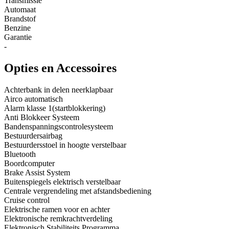
Transmissie
Automaat
Brandstof
Benzine
Garantie
-
Opties en Accessoires
Achterbank in delen neerklapbaar
Airco automatisch
Alarm klasse 1(startblokkering)
Anti Blokkeer Systeem
Bandenspanningscontrolesysteem
Bestuurdersairbag
Bestuurdersstoel in hoogte verstelbaar
Bluetooth
Boordcomputer
Brake Assist System
Buitenspiegels elektrisch verstelbaar
Centrale vergrendeling met afstandsbediening
Cruise control
Elektrische ramen voor en achter
Elektronische remkrachtverdeling
Elektronisch Stabiliteits Programma