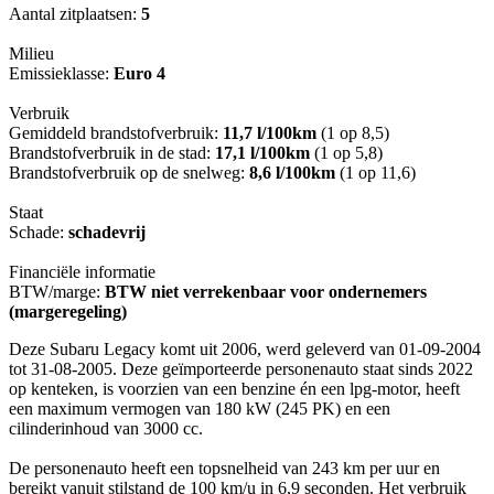
Aantal zitplaatsen:
5
Milieu
Emissieklasse:
Euro 4
Verbruik
Gemiddeld brandstofverbruik:
11,7 l/100km
(1 op 8,5)
Brandstofverbruik in de stad:
17,1 l/100km
(1 op 5,8)
Brandstofverbruik op de snelweg:
8,6 l/100km
(1 op 11,6)
Staat
Schade:
schadevrij
Financiële informatie
BTW/marge:
BTW niet verrekenbaar voor ondernemers
(margeregeling)
Deze Subaru Legacy komt uit 2006, werd geleverd van 01-09-2004
tot 31-08-2005. Deze geïmporteerde personenauto staat sinds 2022
op kenteken, is voorzien van een benzine én een lpg-motor, heeft
een maximum vermogen van 180 kW (245 PK) en een
cilinderinhoud van 3000 cc.
De personenauto heeft een topsnelheid van 243 km per uur en
bereikt vanuit stilstand de 100 km/u in 6,9 seconden. Het verbruik