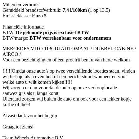
Milieu en verbruik
Gemiddeld brandstofverbruik:
7,4 l/100km
(1 op 13,5)
Emissieklasse:
Euro 5
Financiële informatie
BTW:
De getoonde prijs is exclusief BTW
BTW/marge:
BTW verrekenbaar voor ondernemers
MERCEDES VITO 113CDI AUTOMAAT / DUBBEL CABINE /
AIRCO /
Voor een bezichtiging en of een proefrit bent u van harte welkom
!!!!!!Omdat onze auto’s op twee verschillende locaties staan, vinden
wij het fijn als u even belt of een bericht stuurt wanneer en voor
welke auto u wilt komen kijken!!!!!
Wij zorgen er dan voor dat de auto op onze verkooplocatie
aanwezig is als u langs komt.
Uiteraard zorgen wij buiten de auto om ook voor een lekker kopje
koffie of thee!
Alvast dank voor het begrip
Graag tot ziens!
Team Wheelz Automotive B.V.