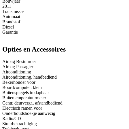
Bouwjaar
2011
Transmissie
Automaat
Brandstof
Diesel
Garantie
-
Opties en Accessoires
Airbag Bestuurder
Airbag Passagier
Airconditioning
Airconditioning. handbediend
Bekerhouder voor
Boordcomputer. klein
Buitenspiegels inklapbaar
Buitentemperatuurmeter
Centr. deurvergr.. afstandbediend
Electrisch ramen voor
Onderhoudsboekje aanwezig
Radio/CD
Stuurbekrachtiging
Trekhaak. vast