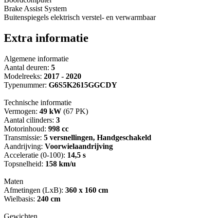
Brake Assist System
Buitenspiegels elektrisch verstel- en verwarmbaar
Extra informatie
Algemene informatie
Aantal deuren:
5
Modelreeks:
2017 - 2020
Typenummer:
G6S5K2615GGCDY
Technische informatie
Vermogen:
49 kW
(67 PK)
Aantal cilinders:
3
Motorinhoud:
998 cc
Transmissie:
5 versnellingen, Handgeschakeld
Aandrijving:
Voorwielaandrijving
Acceleratie (0-100):
14,5 s
Topsnelheid:
158 km/u
Maten
Afmetingen (LxB):
360 x 160 cm
Wielbasis:
240 cm
Gewichten