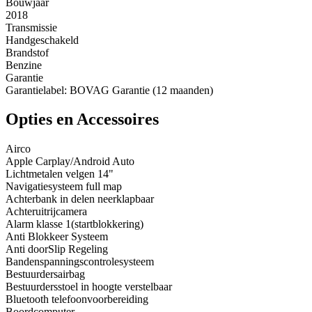
Bouwjaar
2018
Transmissie
Handgeschakeld
Brandstof
Benzine
Garantie
Garantielabel: BOVAG Garantie (12 maanden)
Opties en Accessoires
Airco
Apple Carplay/Android Auto
Lichtmetalen velgen 14"
Navigatiesysteem full map
Achterbank in delen neerklapbaar
Achteruitrijcamera
Alarm klasse 1(startblokkering)
Anti Blokkeer Systeem
Anti doorSlip Regeling
Bandenspanningscontrolesysteem
Bestuurdersairbag
Bestuurdersstoel in hoogte verstelbaar
Bluetooth telefoonvoorbereiding
Boordcomputer