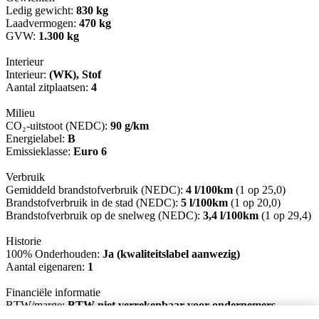
Ledig gewicht:
830 kg
Laadvermogen:
470 kg
GVW:
1.300 kg
Interieur
Interieur:
(WK), Stof
Aantal zitplaatsen:
4
Milieu
CO₂-uitstoot (NEDC):
90 g/km
Energielabel:
B
Emissieklasse:
Euro 6
Verbruik
Gemiddeld brandstofverbruik (NEDC):
4 l/100km
(1 op 25,0)
Brandstofverbruik in de stad (NEDC):
5 l/100km
(1 op 20,0)
Brandstofverbruik op de snelweg (NEDC):
3,4 l/100km
(1 op 29,4)
Historie
100% Onderhouden:
Ja (kwaliteitslabel aanwezig)
Aantal eigenaren:
1
Financiële informatie
BTW/marge:
BTW niet verrekenbaar voor ondernemers
(margeregeling)