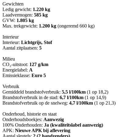
Gewichten
Ledig gewicht:
1.220 kg
Laadvermogen:
585 kg
GVW:
1.805 kg
Max. trekgewicht:
1.200 kg
(ongeremd 660 kg)
Interieur
Interieur:
Lichtgrijs, Stof
Aantal zitplaatsen:
5
Milieu
CO₂-uitstoot:
127 g/km
Energielabel:
A
Emissieklasse:
Euro 5
Verbruik
Gemiddeld brandstofverbruik:
5,5 l/100km
(1 op 18,2)
Brandstofverbruik in de stad:
6,7 l/100km
(1 op 14,9)
Brandstofverbruik op de snelweg:
4,7 l/100km
(1 op 21,3)
Onderhoud, historie en staat
Onderhoudsboekjes:
Aanwezig
100% Onderhouden:
Ja (kwaliteitslabel aanwezig)
APK:
Nieuwe APK bij aflevering
Aantal sleutels:
2 (2 handzenders)