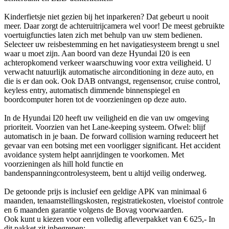
Kinderfietsje niet gezien bij het inparkeren? Dat gebeurt u nooit
meer. Daar zorgt de achteruitrijcamera wel voor! De meest gebruikte
voertuigfuncties laten zich met behulp van uw stem bedienen.
Selecteer uw reisbestemming en het navigatiesysteem brengt u snel
waar u moet zijn. Aan boord van deze Hyundai I20 is een
achteropkomend verkeer waarschuwing voor extra veiligheid. U
verwacht natuurlijk automatische airconditioning in deze auto, en
die is er dan ook. Ook DAB ontvangst, regensensor, cruise control,
keyless entry, automatisch dimmende binnenspiegel en
boordcomputer horen tot de voorzieningen op deze auto.
In de Hyundai I20 heeft uw veiligheid en die van uw omgeving
prioriteit. Voorzien van het Lane-keeping systeem. Ofwel: blijf
automatisch in je baan. De forward collision warning reduceert het
gevaar van een botsing met een voorligger significant. Het accident
avoidance system helpt aanrijdingen te voorkomen. Met
voorzieningen als hill hold functie en
bandenspanningcontrolesysteem, bent u altijd veilig onderweg.
De getoonde prijs is inclusief een geldige APK van minimaal 6
maanden, tenaamstellingskosten, registratiekosten, vloeistof controle
en 6 maanden garantie volgens de Bovag voorwaarden.
Ook kunt u kiezen voor een volledig afleverpakket van € 625,- In
dit pakket zit inbegrepen: