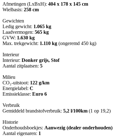
Afmetingen (LxBxH):
404 x 178 x 145 cm
Wielbasis:
258 cm
Gewichten
Ledig gewicht:
1.065 kg
Laadvermogen:
565 kg
GVW:
1.630 kg
Max. trekgewicht:
1.110 kg
(ongeremd 450 kg)
Interieur
Interieur:
Donker grijs, Stof
Aantal zitplaatsen:
5
Milieu
CO₂-uitstoot:
122 g/km
Energielabel:
C
Emissieklasse:
Euro 6
Verbruik
Gemiddeld brandstofverbruik:
5,2 l/100km
(1 op 19,2)
Historie
Onderhoudsboekjes:
Aanwezig (dealer onderhouden)
Aantal eigenaren:
1