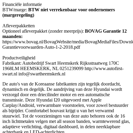
Financiële informatie
BTW/marge:
BTW niet verrekenbaar voor ondernemers
(margeregeling)
Afleverpakketten
Optioneel afleverpakket (zonder meerprijs):
BOVAG Garantie 12
maanden:
https://www.bovag.nl/BovagWebsite/media/BovagMediaFiles/Down
Garantievoorwaarden-Auto-1-2-2018.pdf
Productveiligheid
Fabrikant: Autobedrijf Swart Heemskerk Rijksstraatweg 170C
1968LM HEEMSKERK, NL 0251239099 http://www.autofirst-
swart.nl info@swartheemskerk.nl
De auto's van de Koreaanse fabrikanten zijn tegelijk doordacht,
dynamisch en degelijk. De aandrijving van deze Hyundai wordt
verzorgd door een driecilinder motor en een automatische
transmissie. Deze Hyundai I20 uitgevoerd met Apple
Carplay/Android, verwarmbare voorstoelen, voor zowel bestuurder
als bijrijder. Comfortabel houvast krijgt u van het verwarmd
stuurwiel. Tot de voorzieningen van deze auto behoren ook de 16
inch lichtmetalen velgen met all season banden, warmtewerend glas,
adaptieve verlichting, digitaal dashboard, in delen neerklapbare
achterbank en LED-achterlichten.