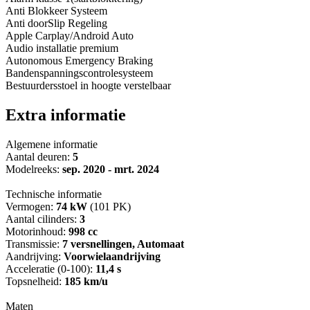
Anti Blokkeer Systeem
Anti doorSlip Regeling
Apple Carplay/Android Auto
Audio installatie premium
Autonomous Emergency Braking
Bandenspanningscontrolesysteem
Bestuurdersstoel in hoogte verstelbaar
Extra informatie
Algemene informatie
Aantal deuren:
5
Modelreeks:
sep. 2020 - mrt. 2024
Technische informatie
Vermogen:
74 kW
(101 PK)
Aantal cilinders:
3
Motorinhoud:
998 cc
Transmissie:
7 versnellingen, Automaat
Aandrijving:
Voorwielaandrijving
Acceleratie (0-100):
11,4 s
Topsnelheid:
185 km/u
Maten