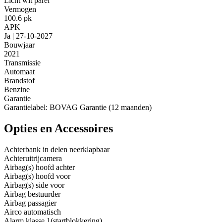
Licht wit parel
Vermogen
100.6 pk
APK
Ja | 27-10-2027
Bouwjaar
2021
Transmissie
Automaat
Brandstof
Benzine
Garantie
Garantielabel: BOVAG Garantie (12 maanden)
Opties en Accessoires
Achterbank in delen neerklapbaar
Achteruitrijcamera
Airbag(s) hoofd achter
Airbag(s) hoofd voor
Airbag(s) side voor
Airbag bestuurder
Airbag passagier
Airco automatisch
Alarm klasse 1(startblokkering)