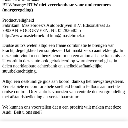
BTW/marge:
BTW niet verrekenbaar voor ondernemers
(margeregeling)
Productveiligheid
Fabrikant: Mastebroek's Autobedrijven B.V. Edisonstraat 32
7903AN HOOGEVEEN, NL 0528264055
http://www.mastebroek.nl info@mastebroek.nl
Duitse auto's weten altijd een fraaie combinatie te brengen van
kracht, degelijkheid en souplesse. Dat maakt ze zo aantrekkelijk. In
deze auto vindt u een benzinemotor en een automatische transmissie.
U wordt in deze auto ook getrakteerd op warmtewerend glas, in
delen neerklapbare achterbank en snelheidsafhankelijke
stuurbekrachtiging.
Altijd een deskundige gids aan boord, dankzij het navigatiesysteem.
Een stabiele en comfortabele snelheid houdt u feilloos aan met de
cruise control. Deze auto is voorzien van centrale deurvergrendeling
met afstandsbediening en verstelbaar stuur.
We kunnen ons voorstellen dat u een proefrit wilt maken met deze
Audi. Belt u ons snel?
Bedrijfsinformatie