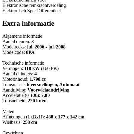
Elektronische remkrachtverdeling
Elektronisch Sper Differentieel
Extra informatie
Algemene informatie
Aantal deuren:
3
Modelreeks:
jul. 2006 - jul. 2008
Modelcode:
8PA
Technische informatie
Vermogen:
118 kW
(160 PK)
Aantal cilinders:
4
Motorinhoud:
1.798 cc
Transmissie:
6 versnellingen, Automaat
Aandrijving:
Voorwielaandrijving
Acceleratie (0-100):
7,8 s
Topsnelheid:
220 km/u
Maten
Afmetingen (LxBxH):
438 x 177 x 142 cm
Wielbasis:
258 cm
Gewichten