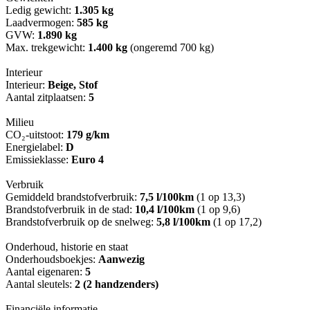
Ledig gewicht:
1.305 kg
Laadvermogen:
585 kg
GVW:
1.890 kg
Max. trekgewicht:
1.400 kg
(ongeremd 700 kg)
Interieur
Interieur:
Beige, Stof
Aantal zitplaatsen:
5
Milieu
CO₂-uitstoot:
179 g/km
Energielabel:
D
Emissieklasse:
Euro 4
Verbruik
Gemiddeld brandstofverbruik:
7,5 l/100km
(1 op 13,3)
Brandstofverbruik in de stad:
10,4 l/100km
(1 op 9,6)
Brandstofverbruik op de snelweg:
5,8 l/100km
(1 op 17,2)
Onderhoud, historie en staat
Onderhoudsboekjes:
Aanwezig
Aantal eigenaren:
5
Aantal sleutels:
2 (2 handzenders)
Financiële informatie