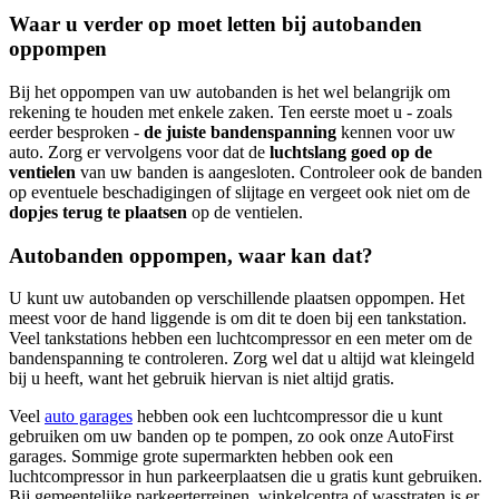
Waar u verder op moet letten bij autobanden
oppompen
Bij het oppompen van uw autobanden is het wel belangrijk om
rekening te houden met enkele zaken. Ten eerste moet u - zoals
eerder besproken -
de juiste bandenspanning
kennen voor uw
auto. Zorg er vervolgens voor dat de
luchtslang goed op de
ventielen
van uw banden is aangesloten. Controleer ook de banden
op eventuele beschadigingen of slijtage en vergeet ook niet om de
dopjes terug te plaatsen
op de ventielen.
Autobanden oppompen, waar kan dat?
U kunt uw autobanden op verschillende plaatsen oppompen. Het
meest voor de hand liggende is om dit te doen bij een tankstation.
Veel tankstations hebben een luchtcompressor en een meter om de
bandenspanning te controleren. Zorg wel dat u altijd wat kleingeld
bij u heeft, want het gebruik hiervan is niet altijd gratis.
Veel
auto garages
hebben ook een luchtcompressor die u kunt
gebruiken om uw banden op te pompen, zo ook onze AutoFirst
garages. Sommige grote supermarkten hebben ook een
luchtcompressor in hun parkeerplaatsen die u gratis kunt gebruiken.
Bij gemeentelijke parkeerterreinen, winkelcentra of wasstraten is er