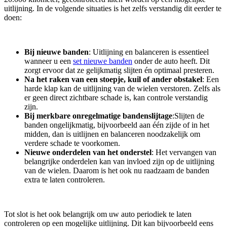
uitlijning. In de volgende situaties is het zelfs verstandig dit eerder te
doen:
Bij nieuwe banden
: Uitlijning en balanceren is essentieel
wanneer u een
set nieuwe banden
onder de auto heeft. Dit
zorgt ervoor dat ze gelijkmatig slijten én optimaal presteren.
Na het raken van een stoepje, kuil of ander obstakel
: Een
harde klap kan de uitlijning van de wielen verstoren. Zelfs als
er geen direct zichtbare schade is, kan controle verstandig
zijn.
Bij merkbare onregelmatige bandenslijtage
:Slijten de
banden ongelijkmatig, bijvoorbeeld aan één zijde of in het
midden, dan is uitlijnen en balanceren noodzakelijk om
verdere schade te voorkomen.
Nieuwe onderdelen van het onderstel
: Het vervangen van
belangrijke onderdelen kan van invloed zijn op de uitlijning
van de wielen. Daarom is het ook nu raadzaam de banden
extra te laten controleren.
Tot slot is het ook belangrijk om uw auto periodiek te laten
controleren op een mogelijke uitlijning. Dit kan bijvoorbeeld eens