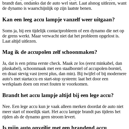
brandt dan, ondanks dat de auto wel start. Laat alsnog uitlezen, want
de dynamo is waarschijnlijk op zijn laatste benen.
Kan een leeg accu lampje vanzelf weer uitgaan?
Soms ja, bij een tijdelijk contactprobleem of een dynamo die net op
de grens werkt. Maar verwacht niet dat het probleem opgelost is.
Laat altijd uitlezen.
Mag ik de accupolen zelf schoonmaken?
Ja, dat is een prima eerste check. Maak ze los (eerst minkabel, dan
pluskabel), schoonmaak met een staalborstel of accupolen-borstel,
en draai stevig vast (eerst plus, dan min). Bij twijfel of bij modernere
auto's met startaccu en start-stop systeem: laat het door een
werkplaats doen om reset fouten te voorkomen.
Brandt het accu lampje altijd bij een lege accu?
Nee. Een lege accu kun je vaak alleen merken doordat de auto niet
meer start of moeilijk start. Het accu lampje brandt pas tijdens het
rijden als de dynamo geen stroom levert.
Is mijn auto onveilig met een brandend accu