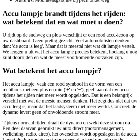
AutoFirst Mobiliteitsgarantie bij pech onderweg
Accu lampje brandt tijdens het rijden:
wat betekent dat en wat moet u doen?
U rijdt op de snelweg en plots verschijnt er een rood accu-icoon op
uw dashboard. Geen prettig gezicht. Veel automobilisten denken
dan: 'de accu is leeg'. Maar dat is meestal niet wat dit lampje vertelt.
We leggen u uit wat het accu lampje precies betekent, hoelang u nog
kunt doorrijden en wat de meest voorkomende oorzaken zijn.
Wat betekent het accu lampje?
Het accu lampje, vaak een rood symbool in de vorm van een
rechthoek met een plus en min ('+' en '−'), geeft aan dat uw accu
tijdens het rijden niet meer wordt opgeladen. Dat is een belangrijk
verschil met wat de meeste mensen denken. Het zegt dus niet dat uw
accu leeg is, maar dat het laadsysteem niet meer werkt. Concreet: de
dynamo levert geen of onvoldoende stroom meer.
Tijdens normaal rijden draait de dynamo en wekt deze stroom op.
Een deel daarvan gebruikt uw auto direct (motormanagement,
verlichting, radio, airco), het overschot wordt opgeslagen in de accu.
Levert de dynamo geen stroom meer, dan teert uw auto op de