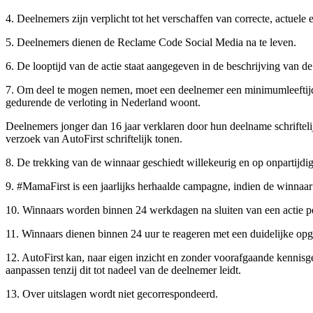
4. Deelnemers zijn verplicht tot het verschaffen van correcte, actuele
5. Deelnemers dienen de Reclame Code Social Media na te leven.
6. De looptijd van de actie staat aangegeven in de beschrijving van d
7. Om deel te mogen nemen, moet een deelnemer een minimumleeftijd h
gedurende de verloting in Nederland woont.
Deelnemers jonger dan 16 jaar verklaren door hun deelname schriftel
verzoek van AutoFirst schriftelijk tonen.
8. De trekking van de winnaar geschiedt willekeurig en op onpartijdi
9. #MamaFirst is een jaarlijks herhaalde campagne, indien de winnaar a
10. Winnaars worden binnen 24 werkdagen na sluiten van een actie p
11. Winnaars dienen binnen 24 uur te reageren met een duidelijke op
12. AutoFirst kan, naar eigen inzicht en zonder voorafgaande kennisg
aanpassen tenzij dit tot nadeel van de deelnemer leidt.
13. Over uitslagen wordt niet gecorrespondeerd.