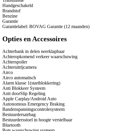
Transmissie
Handgeschakeld
Brandstof
Benzine
Garantie
Garantielabel: BOVAG Garantie (12 maanden)
Opties en Accessoires
Achterbank in delen neerklapbaar
Achteropkomend verkeer waarschuwing
Achterspoiler
Achteruitrijcamera
Airco
Airco automatisch
Alarm klasse 1(startblokkering)
Anti Blokkeer Systeem
Anti doorSlip Regeling
Apple Carplay/Android Auto
Autonomous Emergency Braking
Bandenspanningscontrolesysteem
Bestuurdersairbag
Bestuurdersstoel in hoogte verstelbaar
Bluetooth
Bots waarschuwing systeem