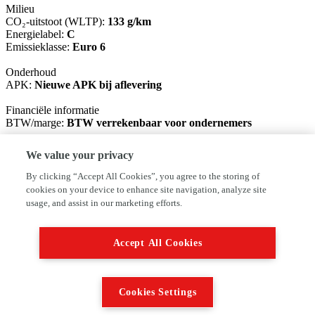
Milieu
CO₂-uitstoot (WLTP):
133 g/km
Energielabel:
C
Emissieklasse:
Euro 6
Onderhoud
APK:
Nieuwe APK bij aflevering
Financiële informatie
BTW/marge:
BTW verrekenbaar voor ondernemers
Garantie
We value your privacy
BOVAG 40-Puntencheck:
Ja
BOVAG Afleverbeurt:
Ja
By clicking “Accept All Cookies”, you agree to the storing of
cookies on your device to enhance site navigation, analyze site
De geadverteerde prijs is RIJKLAAR. De auto wordt geleverd
usage, and assist in our marketing efforts.
inclusief APK, grote onderhoudsbeurt en volgens de BOVAG
garantievoorwaarden. Dus een eerlijke prijs zonder bijkomende
kosten achteraf. Het inruilen van uw huidige auto is mogelijk. In
Accept All Cookies
overleg is het ook mogelijk deze auto buiten onze openingstijden te
komen bekijken. Wilt u meer informatie neem dan gerust contact
met ons op. Als u alleen uw e-mail adres achterlaat bij een
informatie aanvraag verzoeken wij u uw "ongewenste post" te
Cookies Settings
controleren. Wij merken dat onze reactie regelmatig daarin terecht
komt.