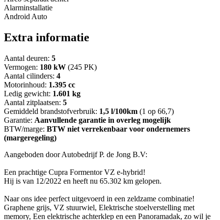
Alarminstallatie
Android Auto
Extra informatie
Aantal deuren:
5
Vermogen:
180 kW
(245 PK)
Aantal cilinders:
4
Motorinhoud:
1.395 cc
Ledig gewicht:
1.601 kg
Aantal zitplaatsen:
5
Gemiddeld brandstofverbruik:
1,5 l/100km
(1 op 66,7)
Garantie:
Aanvullende garantie in overleg mogelijk
BTW/marge:
BTW niet verrekenbaar voor ondernemers
(margeregeling)
Aangeboden door Autobedrijf P. de Jong B.V:
Een prachtige Cupra Formentor VZ e-hybrid!
Hij is van 12/2022 en heeft nu 65.302 km gelopen.
Naar ons idee perfect uitgevoerd in een zeldzame combinatie!
Graphene grijs, VZ stuurwiel, Elektrische stoelverstelling met
memory, Een elektrische achterklep en een Panoramadak, zo wil je