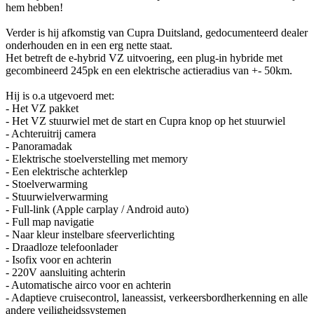
hem hebben!
Verder is hij afkomstig van Cupra Duitsland, gedocumenteerd dealer
onderhouden en in een erg nette staat.
Het betreft de e-hybrid VZ uitvoering, een plug-in hybride met
gecombineerd 245pk en een elektrische actieradius van +- 50km.
Hij is o.a utgevoerd met:
- Het VZ pakket
- Het VZ stuurwiel met de start en Cupra knop op het stuurwiel
- Achteruitrij camera
- Panoramadak
- Elektrische stoelverstelling met memory
- Een elektrische achterklep
- Stoelverwarming
- Stuurwielverwarming
- Full-link (Apple carplay / Android auto)
- Full map navigatie
- Naar kleur instelbare sfeerverlichting
- Draadloze telefoonlader
- Isofix voor en achterin
- 220V aansluiting achterin
- Automatische airco voor en achterin
- Adaptieve cruisecontrol, laneassist, verkeersbordherkenning en alle
andere veiligheidssystemen