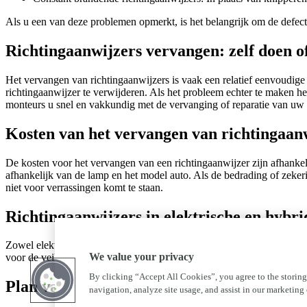
Als u een van deze problemen opmerkt, is het belangrijk om de defec
Richtingaanwijzers vervangen: zelf doen o
Het vervangen van richtingaanwijzers is vaak een relatief eenvoudige 
richtingaanwijzer te verwijderen. Als het probleem echter te maken he
monteurs u snel en vakkundig met de vervanging of reparatie van uw r
Kosten van het vervangen van richtingaan
De kosten voor het vervangen van een richtingaanwijzer zijn afhanke
afhankelijk van de lamp en het model auto. Als de bedrading of zeker
niet voor verrassingen komt te staan.
Richtingaanwijzers in elektrische en hybri
Zowel elektrische als hybride auto's zijn uitgerust met richtingaanwij
We value your privacy
voor de veiligheid op de weg. De LED-verlichting in sommige moderne
By clicking “Accept All Cookies”, you agree to the storing
Plan vandaag nog uw afspraak bij AutoFirs
navigation, analyze site usage, and assist in our marketing e