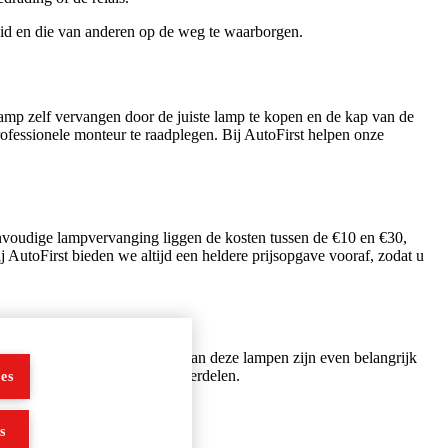
eid en die van anderen op de weg te waarborgen.
 lamp zelf vervangen door de juiste lamp te kopen en de kap van de
rofessionele monteur te raadplegen. Bij AutoFirst helpen onze
envoudige lampvervanging liggen de kosten tussen de €10 en €30,
AutoFirst bieden we altijd een heldere prijsopgave vooraf, zodat u
Het onderhoud en de vervanging van deze lampen zijn even belangrijk
ist specifieke vervangingsonderdelen.
es
s