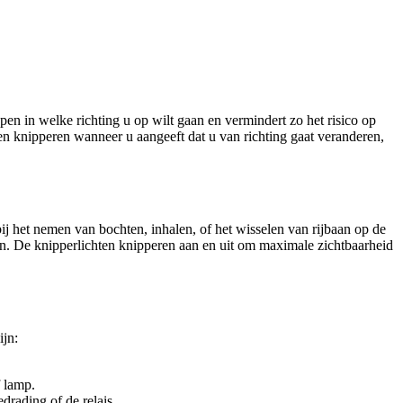
en in welke richting u op wilt gaan en vermindert zo het risico op
 en knipperen wanneer u aangeeft dat u van richting gaat veranderen,
j het nemen van bochten, inhalen, of het wisselen van rijbaan op de
men. De knipperlichten knipperen aan en uit om maximale zichtbaarheid
ijn:
f lamp.
drading of de relais.