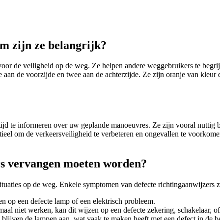
m zijn ze belangrijk?
oor de veiligheid op de weg. Ze helpen andere weggebruikers te begrijp
ee aan de voorzijde en twee aan de achterzijde. Ze zijn oranje van kleur
d te informeren over uw geplande manoeuvres. Ze zijn vooral nuttig bi
entieel om de verkeersveiligheid te verbeteren en ongevallen te voorko
rs vervangen moeten worden?
 situaties op de weg. Enkele symptomen van defecte richtingaanwijzers z
n op een defecte lamp of een elektrisch probleem.
aal niet werken, kan dit wijzen op een defecte zekering, schakelaar, o
blijven de lampen aan, wat vaak te maken heeft met een defect in de be