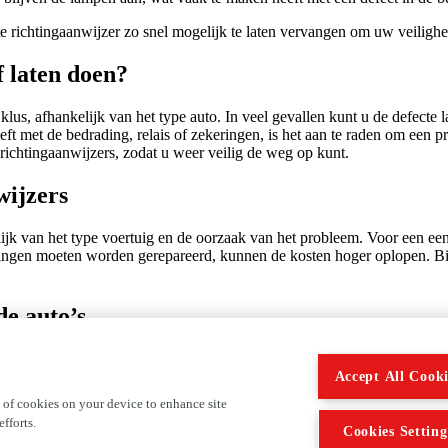
te richtingaanwijzer zo snel mogelijk te laten vervangen om uw veiligh
f laten doen?
klus, afhankelijk van het type auto. In veel gevallen kunt u de defecte
eft met de bedrading, relais of zekeringen, is het aan te raden om een p
ichtingaanwijzers, zodat u weer veilig de weg op kunt.
wijzers
lijk van het type voertuig en de oorzaak van het probleem. Voor een e
ingen moeten worden gerepareerd, kunnen de kosten hoger oplopen. Bij 
de auto’s
zers die dezelfde functie vervullen als die in traditionele voertuigen. 
 auto's kan langer meegaan, maar kan nog steeds defect raken en vere
Accept All Cooki
 of cookies on your device to enhance site
t!
fforts.
Cookies Setting