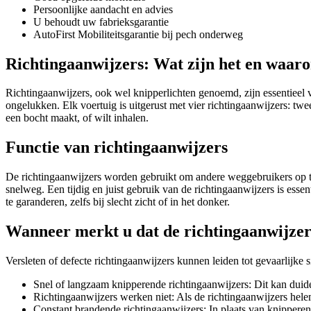
Persoonlijke aandacht en advies
U behoudt uw fabrieksgarantie
AutoFirst Mobiliteitsgarantie bij pech onderweg
Richtingaanwijzers: Wat zijn het en waaro
Richtingaanwijzers, ook wel knipperlichten genoemd, zijn essentieel v
ongelukken. Elk voertuig is uitgerust met vier richtingaanwijzers: tw
een bocht maakt, of wilt inhalen.
Functie van richtingaanwijzers
De richtingaanwijzers worden gebruikt om andere weggebruikers op tij
snelweg. Een tijdig en juist gebruik van de richtingaanwijzers is ess
te garanderen, zelfs bij slecht zicht of in het donker.
Wanneer merkt u dat de richtingaanwijze
Versleten of defecte richtingaanwijzers kunnen leiden tot gevaarlijke
Snel of langzaam knipperende richtingaanwijzers: Dit kan duide
Richtingaanwijzers werken niet: Als de richtingaanwijzers helem
Constant brandende richtingaanwijzers: In plaats van knipperen 