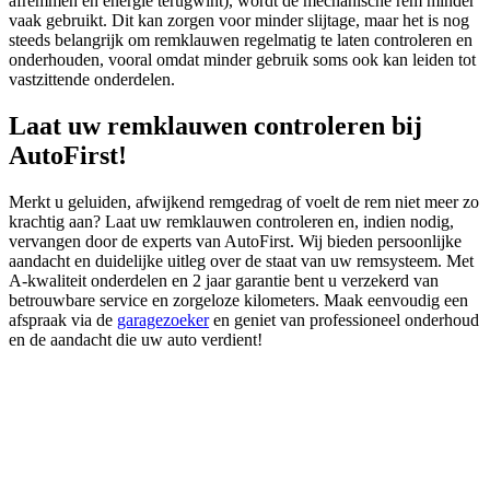
afremmen en energie terugwint), wordt de mechanische rem minder
vaak gebruikt. Dit kan zorgen voor minder slijtage, maar het is nog
steeds belangrijk om remklauwen regelmatig te laten controleren en
onderhouden, vooral omdat minder gebruik soms ook kan leiden tot
vastzittende onderdelen.
Laat uw remklauwen controleren bij
AutoFirst!
Merkt u geluiden, afwijkend remgedrag of voelt de rem niet meer zo
krachtig aan? Laat uw remklauwen controleren en, indien nodig,
vervangen door de experts van AutoFirst. Wij bieden persoonlijke
aandacht en duidelijke uitleg over de staat van uw remsysteem. Met
A-kwaliteit onderdelen en 2 jaar garantie bent u verzekerd van
betrouwbare service en zorgeloze kilometers. Maak eenvoudig een
afspraak via de
garagezoeker
en geniet van professioneel onderhoud
en de aandacht die uw auto verdient!