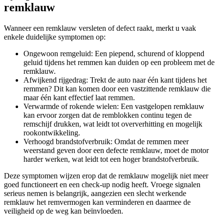
remklauw
Wanneer een remklauw versleten of defect raakt, merkt u vaak
enkele duidelijke symptomen op:
Ongewoon remgeluid: Een piepend, schurend of kloppend
geluid tijdens het remmen kan duiden op een probleem met de
remklauw.
Afwijkend rijgedrag: Trekt de auto naar één kant tijdens het
remmen? Dit kan komen door een vastzittende remklauw die
maar één kant effectief laat remmen.
Verwarmde of rokende wielen: Een vastgelopen remklauw
kan ervoor zorgen dat de remblokken continu tegen de
remschijf drukken, wat leidt tot oververhitting en mogelijk
rookontwikkeling.
Verhoogd brandstofverbruik: Omdat de remmen meer
weerstand geven door een defecte remklauw, moet de motor
harder werken, wat leidt tot een hoger brandstofverbruik.
Deze symptomen wijzen erop dat de remklauw mogelijk niet meer
goed functioneert en een check-up nodig heeft. Vroege signalen
serieus nemen is belangrijk, aangezien een slecht werkende
remklauw het remvermogen kan verminderen en daarmee de
veiligheid op de weg kan beïnvloeden.