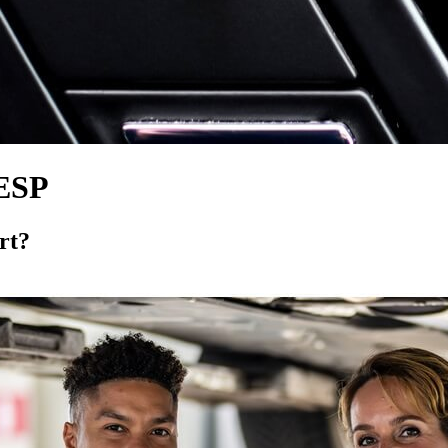
 ESP
rt?