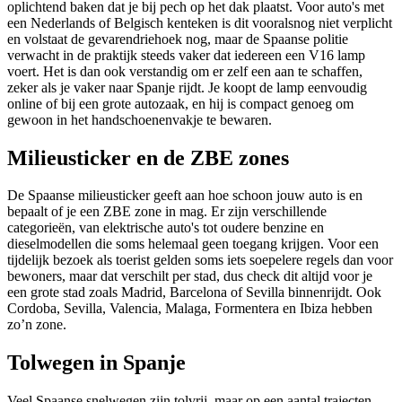
oplichtend baken dat je bij pech op het dak plaatst. Voor auto's met
een Nederlands of Belgisch kenteken is dit vooralsnog niet verplicht
en volstaat de gevarendriehoek nog, maar de Spaanse politie
verwacht in de praktijk steeds vaker dat iedereen een V16 lamp
voert. Het is dan ook verstandig om er zelf een aan te schaffen,
zeker als je vaker naar Spanje rijdt. Je koopt de lamp eenvoudig
online of bij een grote autozaak, en hij is compact genoeg om
gewoon in het handschoenenvakje te bewaren.
Milieusticker en de ZBE zones
De Spaanse milieusticker geeft aan hoe schoon jouw auto is en
bepaalt of je een ZBE zone in mag. Er zijn verschillende
categorieën, van elektrische auto's tot oudere benzine en
dieselmodellen die soms helemaal geen toegang krijgen. Voor een
tijdelijk bezoek als toerist gelden soms iets soepelere regels dan voor
bewoners, maar dat verschilt per stad, dus check dit altijd voor je
een grote stad zoals Madrid, Barcelona of Sevilla binnenrijdt. Ook
Cordoba, Sevilla, Valencia, Malaga, Formentera en Ibiza hebben
zo’n zone.
Tolwegen in Spanje
Veel Spaanse snelwegen zijn tolvrij, maar op een aantal trajecten,