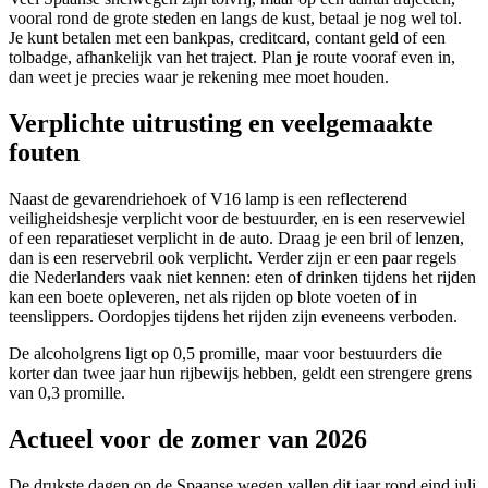
vooral rond de grote steden en langs de kust, betaal je nog wel tol.
Je kunt betalen met een bankpas, creditcard, contant geld of een
tolbadge, afhankelijk van het traject. Plan je route vooraf even in,
dan weet je precies waar je rekening mee moet houden.
Verplichte uitrusting en veelgemaakte
fouten
Naast de gevarendriehoek of V16 lamp is een reflecterend
veiligheidshesje verplicht voor de bestuurder, en is een reservewiel
of een reparatieset verplicht in de auto. Draag je een bril of lenzen,
dan is een reservebril ook verplicht. Verder zijn er een paar regels
die Nederlanders vaak niet kennen: eten of drinken tijdens het rijden
kan een boete opleveren, net als rijden op blote voeten of in
teenslippers. Oordopjes tijdens het rijden zijn eveneens verboden.
De alcoholgrens ligt op 0,5 promille, maar voor bestuurders die
korter dan twee jaar hun rijbewijs hebben, geldt een strengere grens
van 0,3 promille.
Actueel voor de zomer van 2026
De drukste dagen op de Spaanse wegen vallen dit jaar rond eind juli