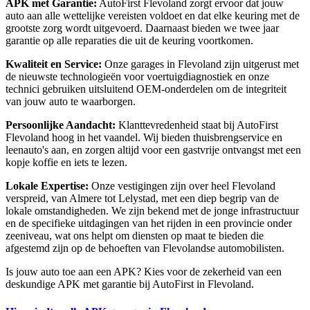
APK met Garantie:
AutoFirst Flevoland zorgt ervoor dat jouw
auto aan alle wettelijke vereisten voldoet en dat elke keuring met de
grootste zorg wordt uitgevoerd. Daarnaast bieden we twee jaar
garantie op alle reparaties die uit de keuring voortkomen.
Kwaliteit en Service:
Onze garages in Flevoland zijn uitgerust met
de nieuwste technologieën voor voertuigdiagnostiek en onze
technici gebruiken uitsluitend OEM-onderdelen om de integriteit
van jouw auto te waarborgen.
Persoonlijke Aandacht:
Klanttevredenheid staat bij AutoFirst
Flevoland hoog in het vaandel. Wij bieden thuisbrengservice en
leenauto's aan, en zorgen altijd voor een gastvrije ontvangst met een
kopje koffie en iets te lezen.
Lokale Expertise:
Onze vestigingen zijn over heel Flevoland
verspreid, van Almere tot Lelystad, met een diep begrip van de
lokale omstandigheden. We zijn bekend met de jonge infrastructuur
en de specifieke uitdagingen van het rijden in een provincie onder
zeeniveau, wat ons helpt om diensten op maat te bieden die
afgestemd zijn op de behoeften van Flevolandse automobilisten.
Is jouw auto toe aan een APK? Kies voor de zekerheid van een
deskundige APK met garantie bij AutoFirst in Flevoland.