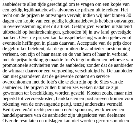
aanbieder te allen tijde gerechtigd om te vragen om een kopie van
een geldig legitimatiebewijs alvorens de prijzen uit te reiken. Het
recht om de prijzen te ontvangen vervalt, indien wij niet binnen 30
dagen een kopie van een geldig legitimatiebewijs hebben ontvangen
in overeenstemming met dit artikel. Geldprijzen worden uitsluitend
uitbetaald op bankrekeningen, gehouden bij in uw land gevestigde
banken. Over de prijzen kan kansspelbelasting worden geheven of
eventuele heffingen in plaats daarvan. Acceptatie van de prijs door
de gebruiker betekent, dat de gebruiker de aanbieder toestemming
verleent, om zijn of haar naam en de van hem of haar in verband
met de prijsuitreiking gemaakte foto's te gebruiken ten behoeve van
promotionele activiteiten van de aanbieder, zonder dat de aanbieder
de winnaar daarvoor een vergoeding verschuldigd is. De aanbieder
kan niet garanderen dat de geleverde content en service
overeenkomen met de foto's die te zien zijn op de Sites van de
aanbieder. De prijzen zullen binnen zes weken nadat ze zijn
gewonnen ter beschikking worden gesteld. Kosten zoals, maar niet
beperkt tot vervoerskosten, bankkosten en posttarieven komen voor
rekening van de ontvangende partij, tenzij anderszins vermeld.
Bedrijven en/of rechtspersonen en/of sponsors, werknemers en
handelspartners van de aanbieder zijn uitgesloten van deelname.
Over de resultaten en uitslagen kan niet worden gecorrespondeerd.