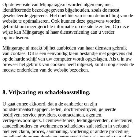
Op de website van Mijngarage.nl worden algemene, niet-
identificerende bezoekgegevens bijgehouden, zoals de meest
geselecteerde gegevens. Het doel hiervan is om de inrichting van de
website te optimaliseren. Ook kunnen deze gegevens worden
gebruikt om meer gerichte informatie op de site te zetten. Op deze
wijze kan Mijngarage.nl haar dienstverlening aan u verder
optimaliseren.
Mijngarage.nl maakt bij het aanbieden van haar diensten gebruik
van cookies. Dit is een eenvoudig klein bestandje met gegevens dat
op de harde schijf van uw computer wordt opgeslagen. Als u in uw
browser het gebruik van cookies heeft uitgezet, kunt u nog steeds de
meeste onderdelen van de website bezoeken.
8. Vrijwaring en schadeloosstelling.
U gaat ermee akkoord, dat u de aanbieder en zijn
houdstermaatschappijen, leden, dochterbedrijven, gelieerde
bedrijven, service providers, contractanten, agenten,
vertegenwoordigers, licentieverleners, leidinggevenden, directeuren,
aandeelhouders en werknemers schadeloos zult stellen in verband
met een claim, proces, aanmaning, vordering of andere procedure,
ingediend door een derde en veroorzaakt door, als gevolg van of in