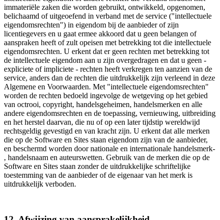
immateriële zaken die worden gebruikt, ontwikkeld, opgenomen,
belichaamd of uitgeoefend in verband met de service ("intellectuele
eigendomsrechten") in eigendom bij de aanbieder of zijn
licentiegevers en u gaat ermee akkoord dat u geen belangen of
aanspraken heeft of zult opeisen met betrekking tot die intellectuele
eigendomsrechten. U erkent dat er geen rechten met betrekking tot
de intellectuele eigendom aan u zijn overgedragen en dat u geen -
expliciete of impliciete - rechten heeft verkregen ten aanzien van de
service, anders dan de rechten die uitdrukkelijk zijn verleend in deze
Algemene en Voorwaarden. Met "intellectuele eigendomsrechten"
worden de rechten bedoeld ingevolge de wetgeving op het gebied
van octrooi, copyright, handelsgeheimen, handelsmerken en alle
andere eigendomsrechten en de toepassing, vernieuwing, uitbreiding
en het herstel daarvan, die nu of op een later tijdstip wereldwijd
rechtsgeldig gevestigd en van kracht zijn. U erkent dat alle merken
die op de Software en Sites staan eigendom zijn van de aanbieder,
en beschermd worden door nationale en internationale handelsmerk-
, handelsnaam en auteurswetten. Gebruik van de merken die op de
Software en Sites staan zonder de uitdrukkelijke schriftelijke
toestemming van de aanbieder of de eigenaar van het merk is
uitdrukkelijk verboden.
12. Afwijzing van aansprakelijkheid.