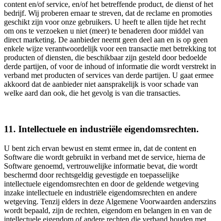
content en/of service, en/of het betreffende product, de dienst of het
bedrijf. Wij proberen ernaar te streven, dat de reclame en promoties
geschikt zijn voor onze gebruikers. U heeft te allen tijde het recht
om ons te verzoeken u niet (meer) te benaderen door middel van
direct marketing. De aanbieder neemt geen deel aan en is op geen
enkele wijze verantwoordelijk voor een transactie met betrekking tot
producten of diensten, die beschikbaar zijn gesteld door bedoelde
derde partijen, of voor de inhoud of informatie die wordt verstrekt in
verband met producten of services van derde partijen. U gaat ermee
akkoord dat de aanbieder niet aansprakelijk is voor schade van
welke aard dan ook, die het gevolg is van die transacties.
11. Intellectuele en industriële eigendomsrechten.
U bent zich ervan bewust en stemt ermee in, dat de content en
Software die wordt gebruikt in verband met de service, hierna de
Software genoemd, vertrouwelijke informatie bevat, die wordt
beschermd door rechtsgeldig gevestigde en toepasselijke
intellectuele eigendomsrechten en door de geldende wetgeving
inzake intellectuele en industriële eigendomsrechten en andere
wetgeving. Tenzij elders in deze Algemene Voorwaarden anderszins
wordt bepaald, zijn de rechten, eigendom en belangen in en van de
intellectuele eigendom of andere rechten die verband houden met