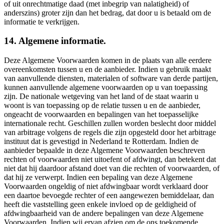
of uit onrechtmatige daad (met inbegrip van nalatigheid) of
anderszins) groter zijn dan het bedrag, dat door u is betaald om de
informatie te verkrijgen.
14. Algemene informatie.
Deze Algemene Voorwaarden komen in de plaats van alle eerdere
overeenkomsten tussen u en de aanbieder. Indien u gebruik maakt
van aanvullende diensten, materialen of software van derde partijen,
kunnen aanvullende algemene voorwaarden op u van toepassing
zijn. De nationale wetgeving van het land of de staat waarin u
woont is van toepassing op de relatie tussen u en de aanbieder,
ongeacht de voorwaarden en bepalingen van het toepasselijke
internationale recht. Geschillen zullen worden beslecht door middel
van arbitrage volgens de regels die zijn opgesteld door het arbitrage
instituut dat is gevestigd in Nederland te Rotterdam. Indien de
aanbieder bepaalde in deze Algemene Voorwaarden beschreven
rechten of voorwaarden niet uitoefent of afdwingt, dan betekent dat
niet dat hij daardoor afstand doet van die rechten of voorwaarden, of
dat hij ze verwerpt. Indien een bepaling van deze Algemene
Voorwaarden ongeldig of niet afdwingbaar wordt verklaard door
een daartoe bevoegde rechter of een aangewezen bemiddelaar, dan
heeft die vaststelling geen enkele invloed op de geldigheid of
afdwingbaarheid van de andere bepalingen van deze Algemene
Voorwaarden. Indien wij ervan afzien om de ons toekomende