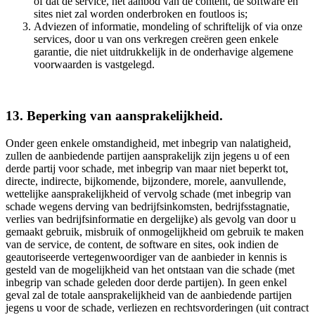
of dat de service, het aanbod van de content, de software en
sites niet zal worden onderbroken en foutloos is;
Adviezen of informatie, mondeling of schriftelijk of via onze
services, door u van ons verkregen creëren geen enkele
garantie, die niet uitdrukkelijk in de onderhavige algemene
voorwaarden is vastgelegd.
13. Beperking van aansprakelijkheid.
Onder geen enkele omstandigheid, met inbegrip van nalatigheid,
zullen de aanbiedende partijen aansprakelijk zijn jegens u of een
derde partij voor schade, met inbegrip van maar niet beperkt tot,
directe, indirecte, bijkomende, bijzondere, morele, aanvullende,
wettelijke aansprakelijkheid of vervolg schade (met inbegrip van
schade wegens derving van bedrijfsinkomsten, bedrijfsstagnatie,
verlies van bedrijfsinformatie en dergelijke) als gevolg van door u
gemaakt gebruik, misbruik of onmogelijkheid om gebruik te maken
van de service, de content, de software en sites, ook indien de
geautoriseerde vertegenwoordiger van de aanbieder in kennis is
gesteld van de mogelijkheid van het ontstaan van die schade (met
inbegrip van schade geleden door derde partijen). In geen enkel
geval zal de totale aansprakelijkheid van de aanbiedende partijen
jegens u voor de schade, verliezen en rechtsvorderingen (uit contract